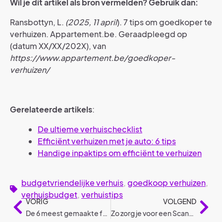
Wil je dit artikel als bron vermelden? Gebruik dan:
Ransbottyn, L.
(2025, 11 april
). 7 tips om goedkoper te
verhuizen. Appartement.be. Geraadpleegd op
(datum XX/XX/202X), van
https://www.appartement.be/goedkoper-
verhuizen/
Gerelateerde artikels
:
De ultieme verhuischecklist
Efficiënt verhuizen met je auto: 6 tips
Handige inpaktips om efficiënt te verhuizen
budgetvriendelijke verhuis
,
goedkoop verhuizen
,
verhuisbudget
,
verhuistips
VORIG
VOLGEND
De 6 meest gemaakte fouten tijdens een verhuizing en hoe je ze vermijdt
Zo zorg je voor een Scandinavisch interieur in 2025