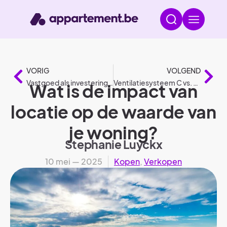
VORIG
VOLGEND
Vastgoed als investering: nieuwbouw vs. bestaand pand
Ventilatiesysteem C vs. D in je appartement
Wat is de impact van
locatie op de waarde van
je woning?
Stephanie Luyckx
10 mei — 2025
Kopen
,
Verkopen