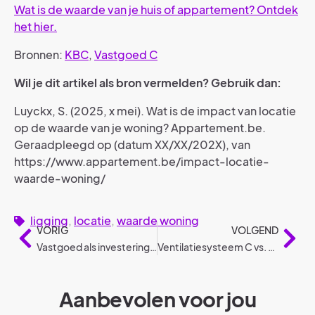
Wat is de waarde van je huis of appartement? Ontdek
het hier.
Bronnen:
KBC
,
Vastgoed C
Wil je dit artikel als bron vermelden? Gebruik dan:
Luyckx, S. (2025, x mei). Wat is de impact van locatie
op de waarde van je woning? Appartement.be.
Geraadpleegd op (datum XX/XX/202X), van
https://www.appartement.be/impact-locatie-
waarde-woning/
ligging
,
locatie
,
waarde woning
VORIG
VOLGEND
Vastgoed als investering: nieuwbouw vs. bestaand pand
Ventilatiesysteem C vs. D in je appartement
Aanbevolen voor jou