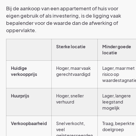
Bij de aankoop van een appartement of huis voor
eigen gebruik of als investering, is de ligging vaak
bepalender voor de waarde dan de afwerking of
oppervlakte.
Sterke locatie
Minder goede
locatie
Huidige
Hoger, maar vaak
Lager, maar met
verkoopprijs
gerechtvaardigd
risico op
waardestagnati
Huurprijs
Hoger, sneller
Lager, langere
verhuurd
leegstand
mogelijk
Verkoopbaarheid
Snel verkocht,
Traag, beperkte
veel
doelgroep
geïnteresseerden