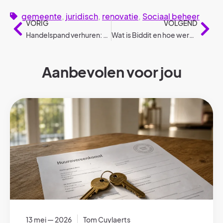
gemeente
,
juridisch
,
renovatie
,
Sociaal beheer
VORIG
VOLGEND
Handelspand verhuren: Alles wat je moet weten als verhuurder
Wat is Biddit en hoe werkt het?
Aanbevolen voor jou
13 mei — 2026
Tom Cuylaerts