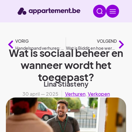
VORIG
VOLGEND
Handelspand verhuren: Alles wat je moet weten als verhuurder
Wat is Biddit en hoe werkt het?
Wat is sociaal beheer en
wanneer wordt het
toegepast?
Lina Stiasteny
30 april — 2025
Verhuren
,
Verkopen