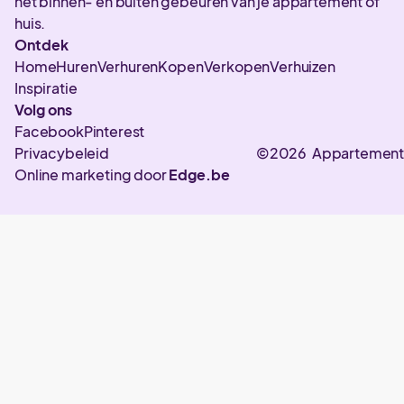
het binnen- en buiten gebeuren van je appartement of
huis.
Ontdek
Home
Huren
Verhuren
Kopen
Verkopen
Verhuizen
Inspiratie
Volg ons
Facebook
Pinterest
Privacybeleid
©2026 Appartement
Online marketing door
Edge.be