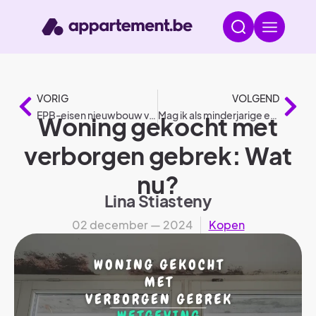
VORIG
VOLGEND
EPB-eisen nieuwbouw volgens wetgeving
Mag ik als minderjarige een huis of appartement huren?
Woning gekocht met
verborgen gebrek: Wat
nu?
Lina Stiasteny
02 december — 2024
Kopen