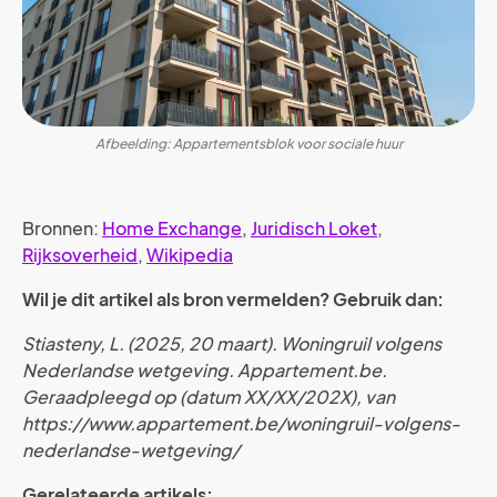
Afbeelding: Appartementsblok voor sociale huur
Bronnen:
Home Exchange
,
Juridisch Loket
,
Rijksoverheid
,
Wikipedia
Wil je dit artikel als bron vermelden? Gebruik dan:
Stiasteny, L. (2025, 20 maart). Woningruil volgens
Nederlandse wetgeving. Appartement.be.
Geraadpleegd op (datum XX/XX/202X), van
https://www.appartement.be/woningruil-volgens-
nederlandse-wetgeving/
Gerelateerde artikels: