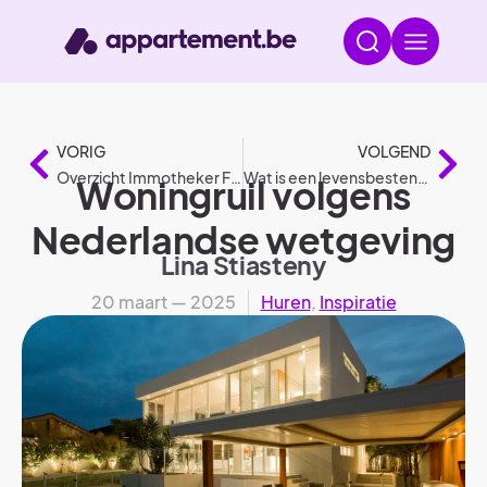
VORIG
VOLGEND
Overzicht Immotheker Finotheker kantoren België
Wat is een levensbestendige woning?
Woningruil volgens
Nederlandse wetgeving
Lina Stiasteny
20 maart — 2025
Huren
,
Inspiratie