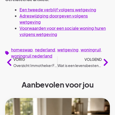
Een tweede verblijf volgens wetgeving
Adreswijziging doorgeven volgens
wetgeving
Voorwaarden voor een sociale woning huren
volgens wetgeving
homeswap
,
nederland
,
wetgeving
,
woningruil
,
woningruil nederland
VORIG
VOLGEND
Overzicht Immotheker Finotheker kantoren België
Wat is een levensbestendige woning?
Aanbevolen voor jou