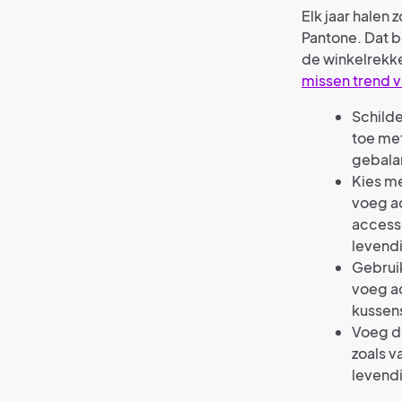
Elk jaar halen 
Pantone. Dat b
de winkelrekke
missen trend 
Schilde
toe met
gebalan
Kies me
voeg ac
accesso
levendi
Gebruik
voeg ac
kussens
Voeg de
zoals v
levendi