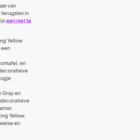
uze van
 terugzien in
ijs
een niet te
ing Yellow
r een
lontafel, en
 decoratieve
eugje
e Gray en
 decoratieve
kamer.
ing Yellow,
peelse en