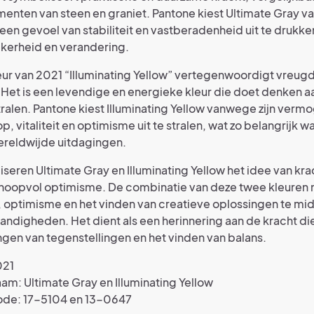
ementen van steen en graniet. Pantone kiest Ultimate Gray v
n gevoel van stabiliteit en vastberadenheid uit te drukken
ekerheid en verandering.
ur van 2021 “Illuminating Yellow” vertegenwoordigt vreugde
Het is een levendige en energieke kleur die doet denken 
ralen. Pantone kiest Illuminating Yellow vanwege zijn ver
, vitaliteit en optimisme uit te stralen, wat zo belangrijk w
ereldwijde uitdagingen.
eren Ultimate Gray en Illuminating Yellow het idee van kra
 hoopvol optimisme. De combinatie van deze twee kleuren
, optimisme en het vinden van creatieve oplossingen te mi
andigheden. Het dient als een herinnering aan de kracht di
en van tegenstellingen en het vinden van balans.
021
am: Ultimate Gray en Illuminating Yellow
ode: 17-5104 en 13-0647