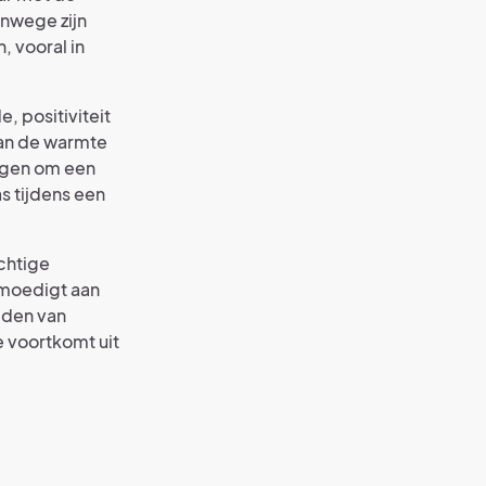
anwege zijn
, vooral in
, positiviteit
aan de warmte
mogen om een
as tijdens een
chtige
 moedigt aan
dden van
e voortkomt uit