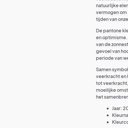
natuurlijke el
vermogen om ee
tijden van onz
De pantone kle
en optimisme. 
van de zonnest
gevoel van hoop
periode van w
Samen symbolis
veerkracht en
tot veerkracht
moeilijke omst
het samenbreng
Jaar: 2
Kleurna
Kleurc