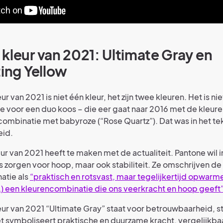
kleur van 2021: Ultimate Gray en
ting Yellow
r van 2021 is niet één kleur, het zijn twee kleuren. Het is nie
ne voor een duo koos – die eer gaat naar 2016 met de kleur
n combinatie met babyroze (“Rose Quartz”). Dat was in het t
eid.
r van 2021 heeft te maken met de actualiteit. Pantone wil in
s zorgen voor hoop, maar ook stabiliteit. Ze omschrijven de
atie als
“praktisch en rotsvast, maar tegelijkertijd opwarm
…) een kleurencombinatie die ons veerkracht en hoop geeft
ur van 2021 “Ultimate Gray” staat voor betrouwbaarheid, sta
t symboliseert praktische en duurzame kracht, vergelijkba