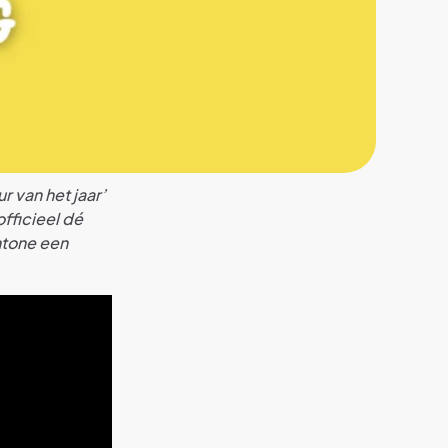
r van het jaar’
officieel dé
ntone een