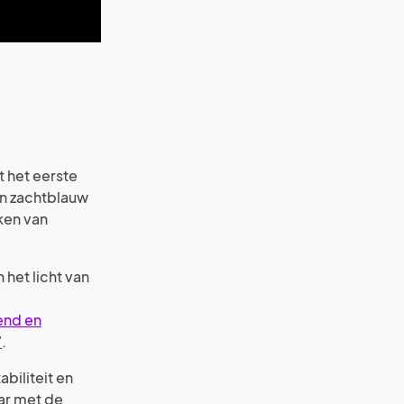
t het eerste
en zachtblauw
eken van
 het licht van
end en
”
.
biliteit en
ar met de