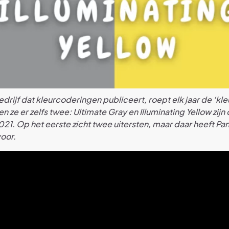
drijf dat kleurcoderingen publiceert, roept elk jaar de ‘kleu
zen ze er zelfs twee: Ultimate Gray en Illuminating Yellow zijn 
021. Op het eerste zicht twee uitersten, maar daar heeft Pa
oor.