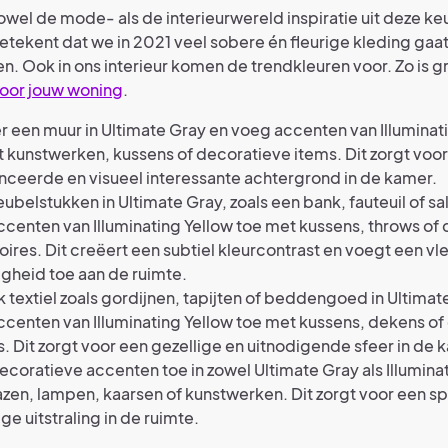
zowel de mode- als de interieurwereld inspiratie uit deze ke
etekent dat we in 2021 veel sobere én fleurige kleding gaat
n. Ook in ons interieur komen de trendkleuren voor. Zo is gr
voor jouw woning
.
r een muur in Ultimate Gray en voeg accenten van Illuminat
 kunstwerken, kussens of decoratieve items. Dit zorgt voo
ceerde en visueel interessante achtergrond in de kamer.
ubelstukken in Ultimate Gray, zoals een bank, fauteuil of sa
centen van Illuminating Yellow toe met kussens, throws of
ires. Dit creëert een subtiel kleurcontrast en voegt een vl
gheid toe aan de ruimte.
 textiel zoals gordijnen, tapijten of beddengoed in Ultimat
centen van Illuminating Yellow toe met kussens, dekens of
. Dit zorgt voor een gezellige en uitnodigende sfeer in de 
coratieve accenten toe in zowel Ultimate Gray als Illuminat
azen, lampen, kaarsen of kunstwerken. Dit zorgt voor een s
ge uitstraling in de ruimte.