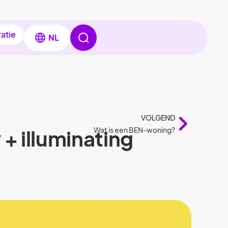
ratie
NL
VOLGEND
 + illuminating
Wat is een BEN-woning?