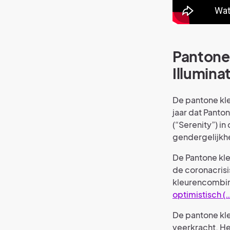
Pantone 
Illumina
De pantone kleu
jaar dat Panto
(“Serenity”) i
gendergelijkh
De Pantone kleu
de coronacrisi
kleurencombin
optimistisch (
De pantone kle
veerkracht. He