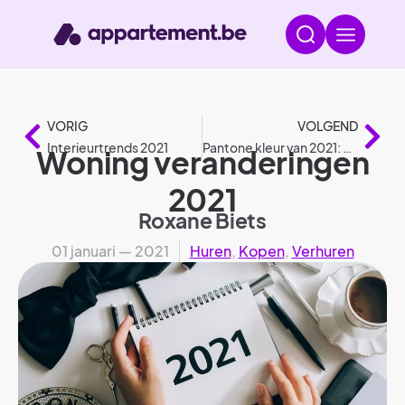
VORIG
VOLGEND
Interieurtrends 2021
Pantone kleur van 2021: Ultimate gray + illuminating yellow
Woning veranderingen
2021
Roxane Biets
01 januari — 2021
Huren
,
Kopen
,
Verhuren