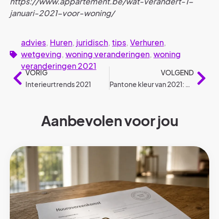
https://www.appartement.be/wat-verandert-1-
januari-2021-voor-woning/
advies
,
Huren
,
juridisch
,
tips
,
Verhuren
,
wetgeving
,
woning veranderingen
,
woning
veranderingen 2021
VORIG
VOLGEND
Interieurtrends 2021
Pantone kleur van 2021: Ultimate gray + illuminating yellow
Aanbevolen voor jou