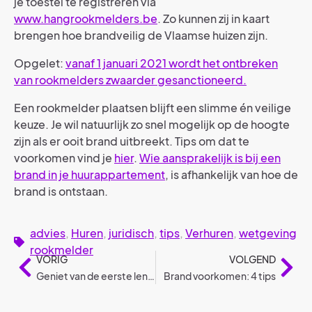
je toestel te registreren via
www.hangrookmelders.be
. Zo kunnen zij in kaart
brengen hoe brandveilig de Vlaamse huizen zijn.
Opgelet:
vanaf 1 januari 2021 wordt het ontbreken
van rookmelders zwaarder gesanctioneerd
.
Een rookmelder plaatsen blijft een slimme én veilige
keuze. Je wil natuurlijk zo snel mogelijk op de hoogte
zijn als er ooit brand uitbreekt. Tips om dat te
voorkomen vind je
hier
.
Wie aansprakelijk is bij een
brand in je huurappartement
, is afhankelijk van hoe de
brand is ontstaan.
advies
,
Huren
,
juridisch
,
tips
,
Verhuren
,
wetgeving
rookmelder
VORIG
VOLGEND
Geniet van de eerste lentedagen in jouw appartement
Brand voorkomen: 4 tips