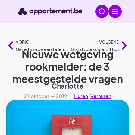
VORIG
VOLGEND
Geniet van de eerste lentedagen in jouw appartement
Brand voorkomen: 4 tips
Nieuwe wetgeving
rookmelder: de 3
meestgestelde vragen
Charlotte
29 oktober — 2019
Huren
,
Verhuren