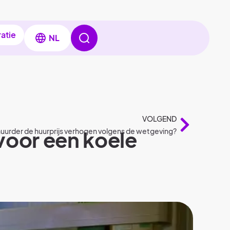
ratie
NL
VOLGEND
voor een koele
uurder de huurprijs verhogen volgens de wetgeving?