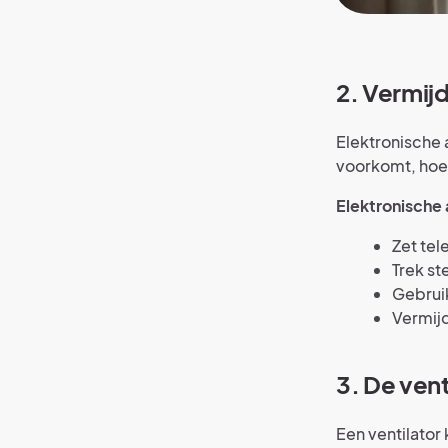
2. Vermij
Elektronische 
voorkomt, hoef 
Elektronische
Zet tel
Trek st
Gebruik
Vermij
3. De ven
Een ventilator