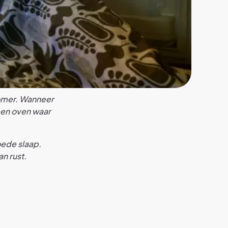
zomer. Wanneer
een oven waar
oede slaap.
n rust.