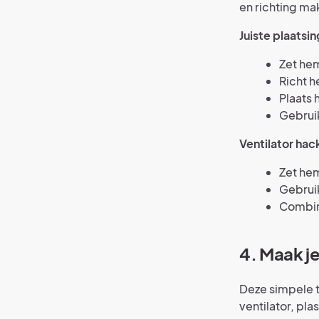
en richting mak
Juiste plaatsin
Zet hem
Richt h
Plaats 
Gebruik
Ventilator hac
Zet hem
Gebruik
Combin
4. Maak je
Deze simpele t
ventilator, pla