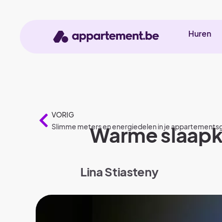
Huren
VORIG
Slimme meters en energiedelen in je appartement
Warme slaapka
Lina Stiasteny