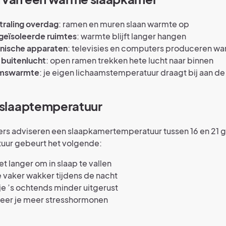
traling overdag
: ramen en muren slaan warmte op
geïsoleerde ruimtes
: warmte blijft langer hangen
onische apparaten
: televisies en computers produceren w
buitenlucht
: open ramen trekken hete lucht naar binnen
amswarmte
: je eigen lichaamstemperatuur draagt bij aan d
 slaaptemperatuur
s adviseren een slaapkamertemperatuur tussen 16 en 21 
uur gebeurt het volgende:
et langer om in slaap te vallen
 vaker wakker tijdens de nacht
 je ’s ochtends minder uitgerust
eer je meer stresshormonen