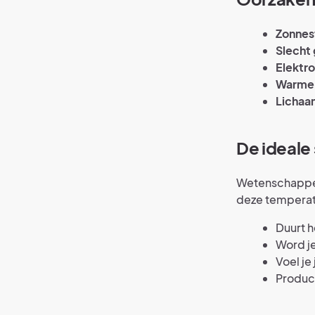
Zonnes
Slecht 
Elektr
Warme 
Licha
De ideale
Wetenschapper
deze temperat
Duurt h
Word je
Voel je
Produc