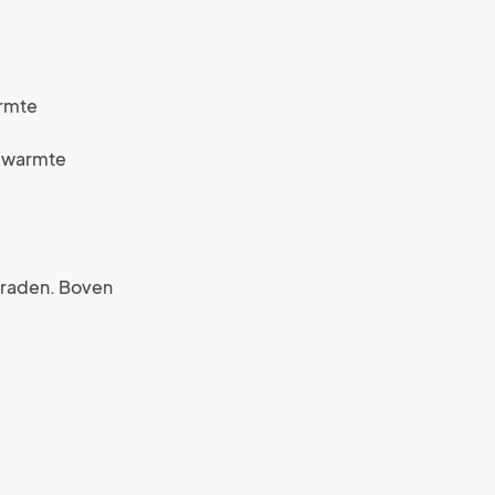
armte
e warmte
graden. Boven