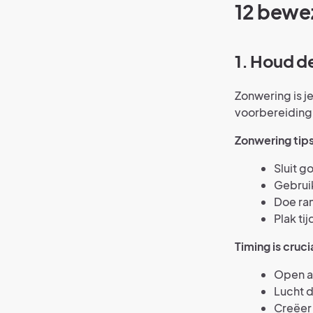
12 bewe
1. Houd d
Zonwering is j
voorbereiding 
Zonwering tips
Sluit g
Gebrui
Doe ram
Plak ti
Timing is cruci
Open al
Lucht 
Creëer