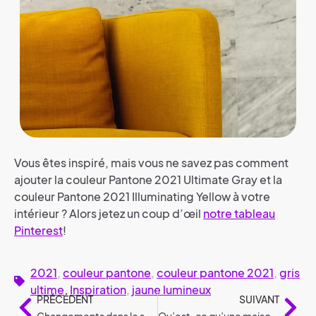
Vous êtes inspiré, mais vous ne savez pas comment
ajouter la couleur Pantone 2021 Ultimate Gray et la
couleur Pantone 2021 Illuminating Yellow à votre
intérieur ? Alors jetez un coup d’œil
notre tableau
Pinterest
!
2021
,
couleur pantone
,
couleur pantone 2021
,
gris
ultime
,
Inspiration
,
jaune lumineux
PRÉCÉDENT
SUIVANT
Changements dans le secteur du logement en 2021
Qu’est-ce qu’une maison BEN ?