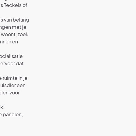
ls Teckels of
s van belang
ingen met je
t woont, zoek
ennen en
ocialisatie
 ervoor dat
 ruimte in je
uisdier een
alen voor
ik
e panelen,