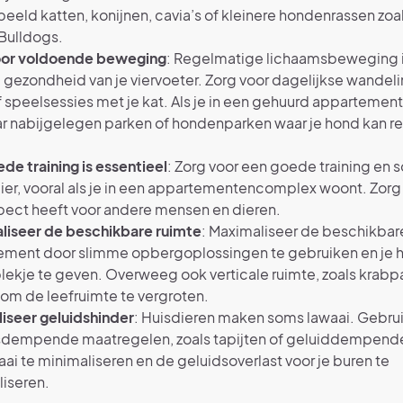
beeld katten, konijnen, cavia’s of kleinere hondenrassen zoa
Bulldogs.
oor voldoende beweging
: Regelmatige lichaamsbeweging i
 gezondheid van je viervoeter. Zorg voor dagelijkse wandel
 speelsessies met je kat. Als je in een gehuurd appartemen
r nabijgelegen parken of hondenparken waar je hond kan r
.
de training is essentieel
: Zorg voor een goede training en s
dier, vooral als je in een appartementencomplex woont. Zorg
pect heeft voor andere mensen en dieren.
liseer de beschikbare ruimte
: Maximaliseer de beschikbare
ement door slimme opbergoplossingen te gebruiken en je h
lekje te geven. Overweeg ook verticale ruimte, zoals krabp
 om de leefruimte te vergroten.
iseer geluidshinder
: Huisdieren maken soms lawaai. Gebru
sdempende maatregelen, zoals tapijten of geluiddempend
ai te minimaliseren en de geluidsoverlast voor je buren te
liseren.