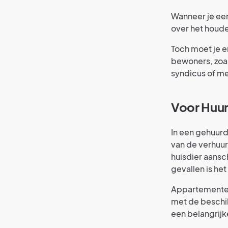
Wanneer je een
over het houde
Toch moet je e
bewoners, zoals
syndicus of me
Voor Huur
In een gehuur
van de verhuur
huisdier aansc
gevallen is he
Appartementen 
met de beschik
een belangrijke