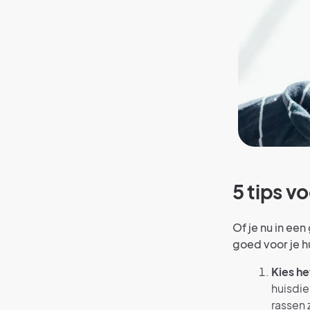
5 tips v
Of je nu in ee
goed voor je h
Kies he
huisdie
rassen 