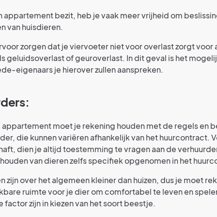
 appartement bezit, heb je vaak meer vrijheid om besliss
n van huisdieren.
rvoor zorgen dat je viervoeter niet voor overlast zorgt voor
 geluidsoverlast of geuroverlast. In dit geval is het mogeli
de-eigenaars je hierover zullen aanspreken.
ders:
d appartement moet je rekening houden met de regels en 
der, die kunnen variëren afhankelijk van het huurcontract. 
haft, dien je altijd toestemming te vragen aan de verhuurd
t houden van dieren zelfs specifiek opgenomen in het huurc
zijn over het algemeen kleiner dan huizen, dus je moet r
bare ruimte voor je dier om comfortabel te leven en spelen.
 factor zijn in kiezen van het soort beestje.