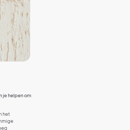
en je helpen om
n het
Sommige
weeg