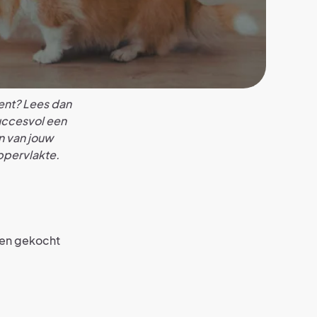
ent? Lees dan
uccesvol een
n van jouw
ppervlakte.
 een gekocht