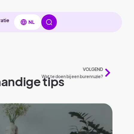
ratie
NL
VOLGEND
handige tips
Wat te doen bij een burenruzie?