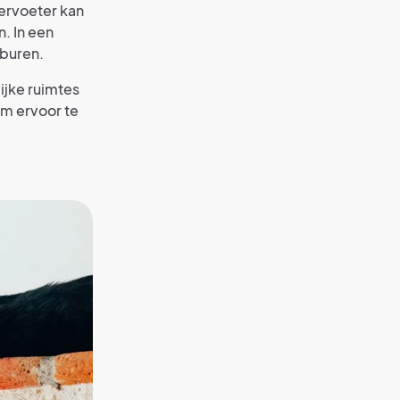
iervoeter kan
. In een
 buren.
ijke ruimtes
om ervoor te