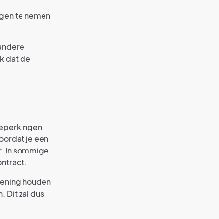
ingen te nemen
 andere
jk dat de
beperkingen
Voordat je een
er. In sommige
ontract.
ekening houden
 Dit zal dus