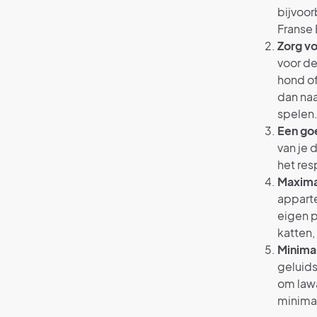
bijvoor
Franse 
Zorg v
voor de
hond of
dan naa
spelen
Een goe
van je 
het res
Maxima
appart
eigen p
katten,
Minimal
geluid
om lawa
minima