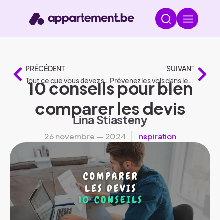
PRÉCÉDENT
SUIVANT
Tout ce que vous devez savoir sur les devis
Prévenez les vols dans les jardins grâce à ces 7 mesures
10 conseils pour bien
comparer les devis
Lina Stiasteny
26 novembre — 2024
Inspiration