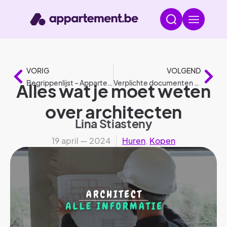
VORIG
VOLGEND
Begrippenlijst – Appartement.be
Verplichte documenten voor gebouwen in mede-eigendom
Alles wat je moet weten
over architecten
Lina Stiasteny
19 april — 2024
Huren
,
Kopen