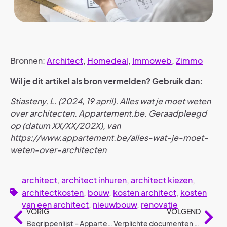
Bronnen:
Architect
,
Homedeal
,
Immoweb
,
Zimmo
Wil je dit artikel als bron vermelden? Gebruik dan:
Stiasteny, L. (2024, 19 april). Alles wat je moet weten
over architecten. Appartement.be. Geraadpleegd
op (datum XX/XX/202X), van
https://www.appartement.be/alles-wat-je-moet-
weten-over-architecten
architect
,
architect inhuren
,
architect kiezen
,
architectkosten
,
bouw
,
kosten architect
,
kosten
van een architect
,
nieuwbouw
,
renovatie
VORIG
VOLGEND
Begrippenlijst – Appartement.be
Verplichte documenten voor gebouwen in mede-eigendom