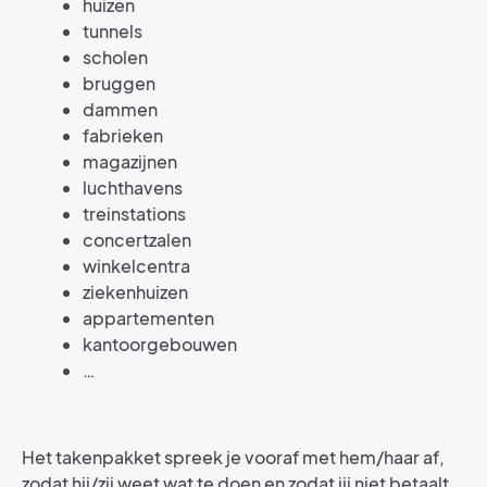
huizen
tunnels
scholen
bruggen
dammen
fabrieken
magazijnen
luchthavens
treinstations
concertzalen
winkelcentra
ziekenhuizen
appartementen
kantoorgebouwen
…
Het takenpakket spreek je vooraf met hem/haar af,
zodat hij/zij weet wat te doen en zodat jij niet betaalt