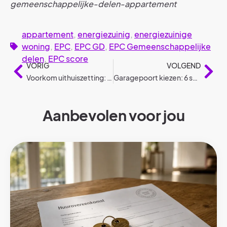
gemeenschappelijke-delen-appartement
appartement
,
energiezuinig
,
energiezuinige
woning
,
EPC
,
EPC GD
,
EPC Gemeenschappelijke
delen
,
EPC score
VORIG
VOLGEND
Voorkom uithuiszetting: je rechten en opties
Garagepoort kiezen: 6 stappen (keuzegids)
Aanbevolen voor jou