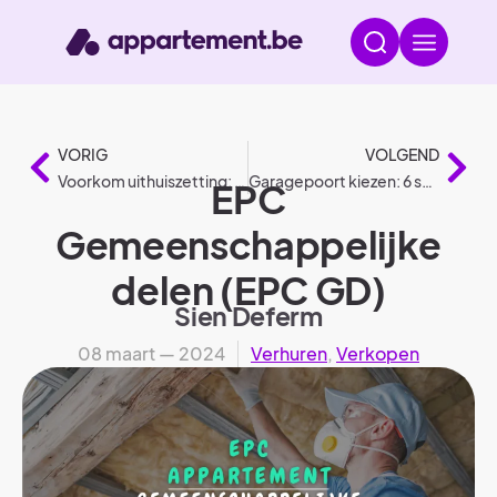
VORIG
VOLGEND
Voorkom uithuiszetting: je rechten en opties
Garagepoort kiezen: 6 stappen (keuzegids)
EPC
Gemeenschappelijke
delen (EPC GD)
Sien Deferm
08 maart — 2024
Verhuren
,
Verkopen