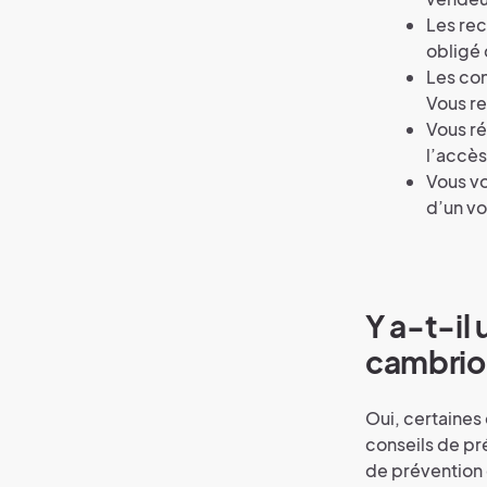
Les re
obligé 
Les con
Vous re
Vous ré
l’accès
Vous vo
d’un vo
Y a-t-il
cambrio
Oui, certaines
conseils de pr
de prévention