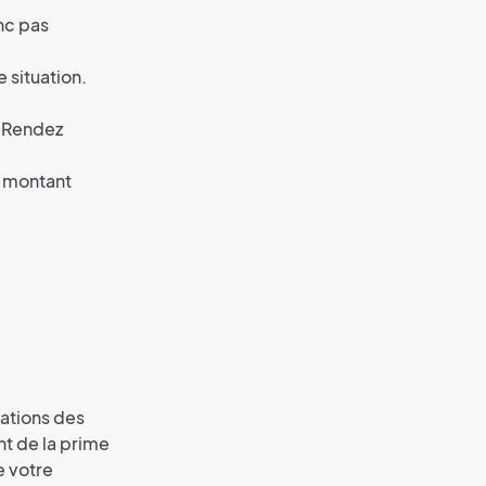
nc pas
 situation.
. Rendez
e montant
ations des
nt de la prime
e votre