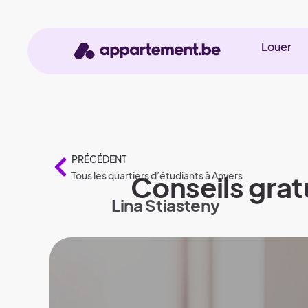
Louer
PRÉCÉDENT
Tous les quartiers d’étudiants à Anvers
Conseils grat
Lina Stiasteny