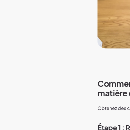
Comment
matière 
Obtenez des co
Étape 1 :