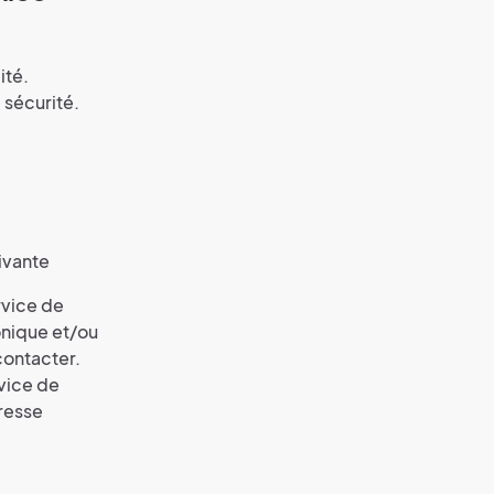
ité.
 sécurité.
ivante
rvice de
onique et/ou
contacter.
vice de
dresse