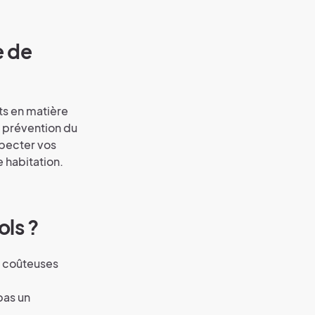
e de
its en matière
e prévention du
specter vos
 habitation.
ols ?
s coûteuses
pas un