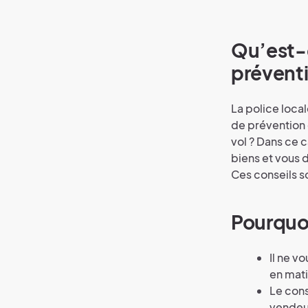
Qu’est-c
préventi
La police local
de prévention 
vol ? Dans ce 
biens et vous 
Ces conseils s
Pourquoi
Il ne v
en mati
Le cons
vendeu