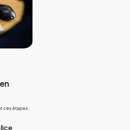
 en
t ces étapes :
lice