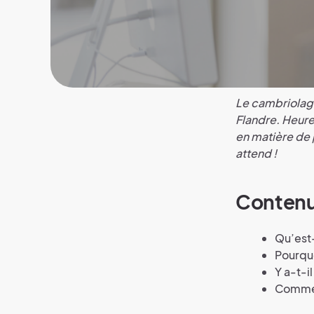
Le cambriolag
Flandre. Heure
en matière de 
attend !
Conten
Qu’est-
Pourquo
Y a-t-i
Commen