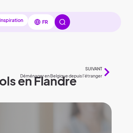
Inspiration
FR
SUIVANT
ols en Flandre
Déménager en Belgique depuis l’étranger