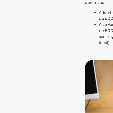
commune :
À Turnh
de 600
À La Pa
de 500
sur le
local).