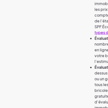
immobi
les pri
compte 
de l’ét
SPF Éc
types 
Évaluat
nombre
en lign
votre b
l’estim
Évaluat
dessus 
ou un g
tous le
bricole
gratuit
d’évalu
immobil