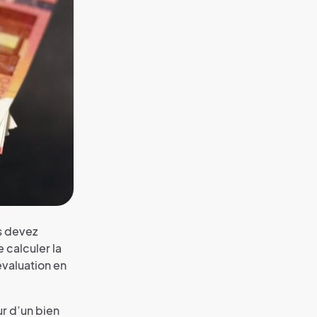
us devez
 calculer la
valuation en
ur d’un bien