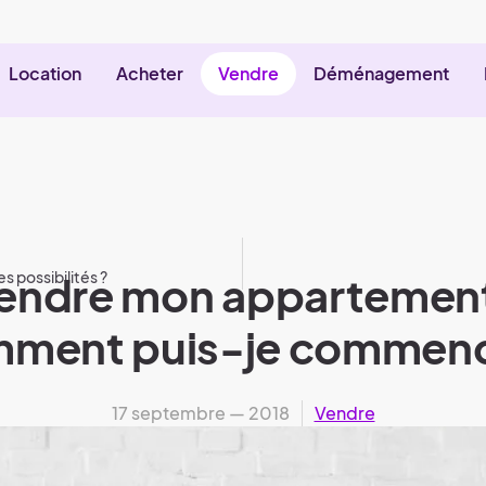
Location
Acheter
Vendre
Déménagement
 possibilités ?
 vendre mon apparteme
ment puis-je commenc
17 septembre — 2018
Vendre