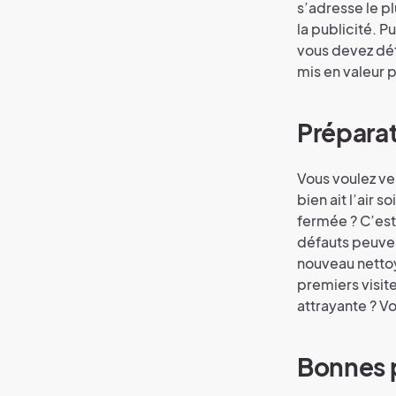
s’adresse le pl
la publicité. P
vous devez dét
mis en valeur p
Préparat
Vous voulez ve
bien ait l’air 
fermée ? C’est
défauts peuven
nouveau nettoy
premiers visit
attrayante ? Vo
Bonnes 