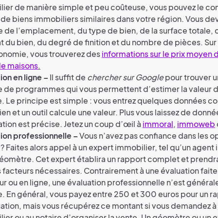
lier de manière simple et peu coûteuse, vous pouvez le c
x de biens immobiliers similaires dans votre région. Vous dev
de l’emplacement, du type de bien, de la surface totale, d
at du bien, du degré de finition et du nombre de pièces. Sur 
onomie, vous trouverez des
informations sur le prix moyen 
de maisons
.
ion en ligne
–
Il suffit de
chercher sur Google
pour trouver u
 de programmes qui vous permettent d’estimer la valeur d
e. Le principe est simple : vous entrez quelques données c
ien et un outil calcule une valeur. Plus vous laissez de donné
ation est précise. Jetez un coup d’œil à
immoral
,
immoweb
ion professionnelle
–
Vous n’avez pas confiance dans les op
? Faites alors appel à un expert immobilier, tel qu’un agent
éomètre. Cet expert établira un rapport complet et prend
s facteurs nécessaires. Contrairement à une évaluation faite
ur ou en ligne, une évaluation professionnelle n’est généra
e. En général, vous payez entre 250 et 300 euros pour un r
ation, mais vous récupérez ce montant si vous demandez à 
ier ou au notaire d’organiser la vente. Un géomètre ou un 