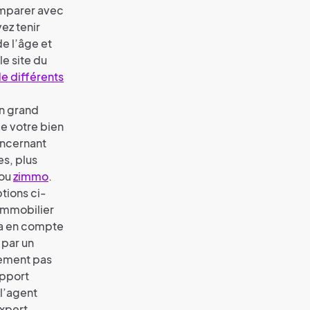
omparer avec
ez tenir
e l’âge et
le site du
de différents
n grand
e votre bien
oncernant
es, plus
ou
zimmo
.
tions ci-
 immobilier
ra en compte
 par un
lement pas
apport
l’agent
expert