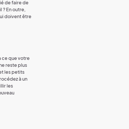
ié de faire de
l ? En outre,
ui doivent être
à ce que votre
 ne reste plus
t les petits
Procédez à un
ir les
nouveau