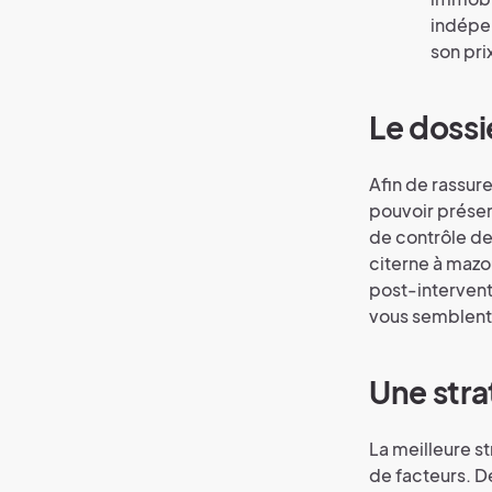
indépen
son pri
Le dossi
Afin de rassure
pouvoir présen
de contrôle de 
citerne à mazou
post-intervent
vous semblent-i
Une stra
La meilleure s
de facteurs. 