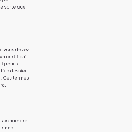
de sorte que
er, vous devez
un certificat
at pour la
 d’un dossier
e. Ces termes
ra.
rtain nombre
rtement