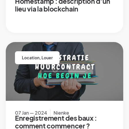
Homestamp : description d’un
lieu via la blockchain
Location
,
Louer
07 Jan — 2024
Nienke
Enregistrement des baux :
comment commencer ?