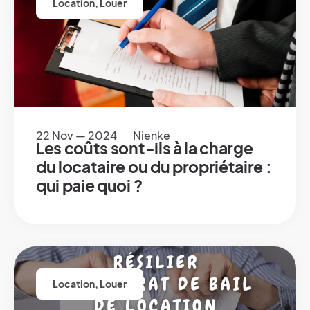
Location
,
Louer
22 Nov — 2024
Nienke
Les coûts sont-ils à la charge
du locataire ou du propriétaire :
qui paie quoi ?
Location
,
Louer