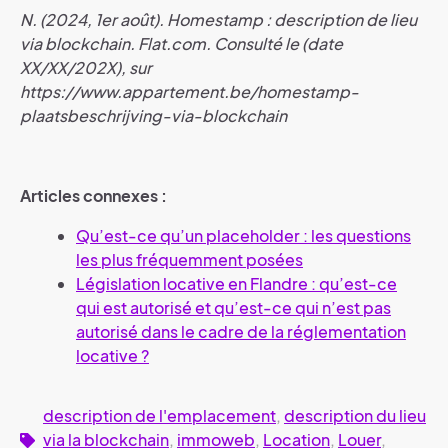
N. (2024, 1er août). Homestamp : description de lieu
via blockchain. Flat.com. Consulté le (date
XX/XX/202X), sur
https://www.appartement.be/homestamp-
plaatsbeschrijving-via-blockchain
Articles connexes :
Qu’est-ce qu’un placeholder : les questions
les plus fréquemment posées
Législation locative en Flandre : qu’est-ce
qui est autorisé et qu’est-ce qui n’est pas
autorisé dans le cadre de la réglementation
locative ?
description de l'emplacement
,
description du lieu
via la blockchain
,
immoweb
,
Location
,
Louer
,