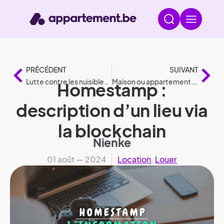
PRÉCÉDENT
SUIVANT
Lutte contre les nuisibles : Conseils pratiques par animal
Maison ou appartement imprimé en 3D : tout ce que vous devez savoir
Homestamp :
description d’un lieu via
la blockchain
Nienke
01 août — 2024
Location
,
Louer