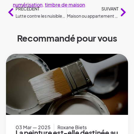
numérisation
,
timbre de maison
PRÉCÉDENT
SUIVANT
Lutte contre les nuisibles : Conseils pratiques par animal
Maison ou appartement imprimé en 3D : tout ce que vous devez savoir
Recommandé pour vous
03 Mar — 2025
Roxane Biets
La peinture est-elle destinée au