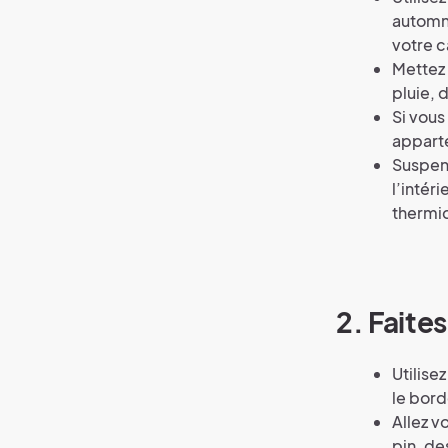
automna
votre c
Mettez 
pluie,
Si vous
apparte
Suspend
l’intéri
thermiq
2. Faites
Utilise
le bord
Allez v
pin, de