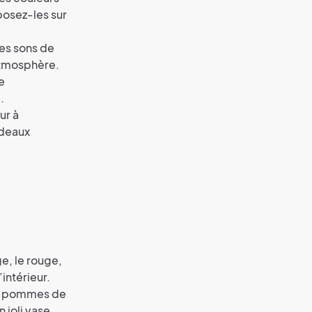
posez-les sur
es sons de
atmosphère.
e
.
ur à
rideaux
e, le rouge,
intérieur.
es pommes de
 joli vase.