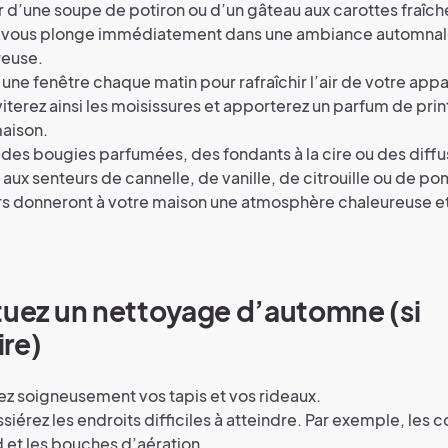
 d’une soupe de potiron ou d’un gâteau aux carottes fraîch
r vous plonge immédiatement dans une ambiance automna
reuse.
une fenêtre chaque matin pour rafraîchir l’air de votre app
iterez ainsi les moisissures et apporterez un parfum de pr
aison.
z des bougies parfumées, des fondants à la cire ou des diff
aux senteurs de cannelle, de vanille, de citrouille ou de 
rs donneront à votre maison une atmosphère chaleureuse e
tuez un nettoyage d’automne (si
re)
z soigneusement vos tapis et vos rideaux.
iérez les endroits difficiles à atteindre. Par exemple, les c
 et les bouches d’aération.