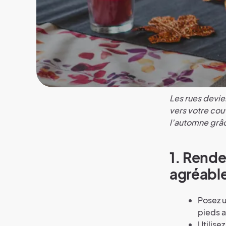
Les rues devien
vers votre cou
l’automne grâc
1. Rende
agréabl
Posez u
pieds a
Utilise