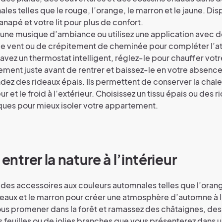
les telles que le rouge, l’orange, le marron et le jaune. Dis
anapé et votre lit pour plus de confort.
une musique d’ambiance ou utilisez une application avec d
 de vent ou de crépitement de cheminée pour compléter l’
 avez un thermostat intelligent, réglez-le pour chauffer votr
ment juste avant de rentrer et baissez-le en votre absence
ez des rideaux épais. Ils permettent de conserver la chale
eur et le froid à l’extérieur. Choisissez un tissu épais ou des 
ues pour mieux isoler votre appartement.
 entrer la nature à l’intérieur
z des accessoires aux couleurs automnales telles que l’orang
eaux et le marron pour créer une atmosphère d’automne à l’
ous promener dans la forêt et ramassez des châtaignes, d
s feuilles ou de jolies branches que vous présenterez dans un