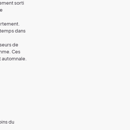
ement sorti
le
artement.
intemps dans
useurs de
pomme. Ces
t automnale.
oins du