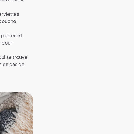
erviettes
e douche
 portes et
r pour
qui se trouve
te en cas de