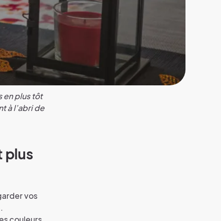
 en plus tôt
 à l’abri de
 plus
 garder vos
.
des couleurs