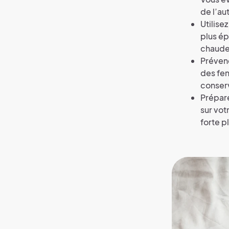
de l’a
Utilise
plus ép
chaude
Prévene
des fen
conserv
Prépare
sur vot
forte pl