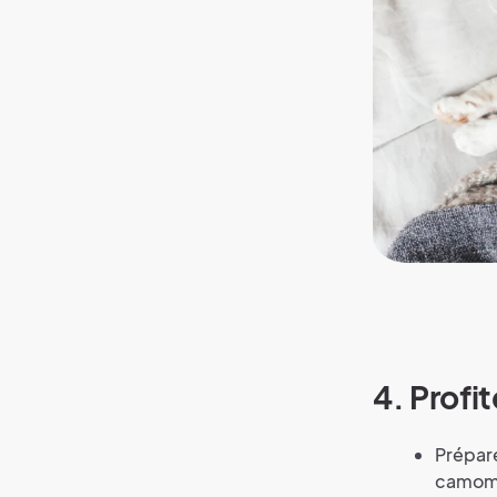
4. Profi
Prépar
camomil