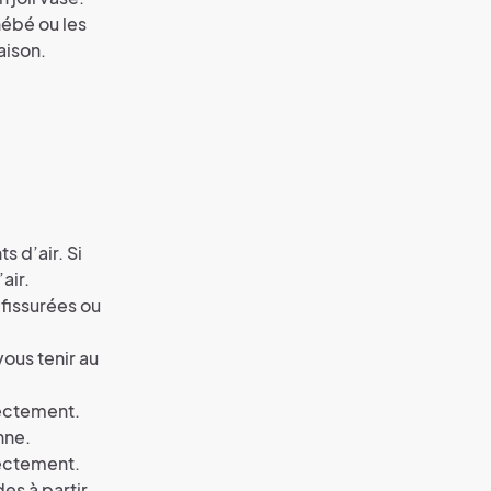
ébé ou les
aison.
s d’air. Si
air.
 fissurées ou
vous tenir au
rectement.
nne.
rectement.
es à partir