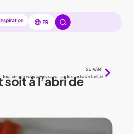
Inspiration
FR
SUIVANT
oit à l’abri de
Tout ce que vous devez savoir sur le syndic de faillite