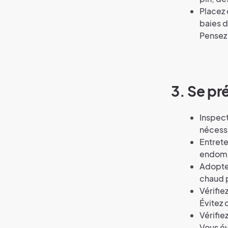
Placez 
baies d
Pensez 
3. Se pr
Inspect
nécessa
Entrete
endomma
Adoptez
chaud p
Vérifie
Évitez 
Vérifie
Vous év