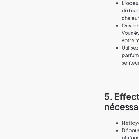
L’odeur
du fou
chaleu
Ouvrez 
Vous év
votre m
Utilise
parfum 
senteu
5. Effec
nécessai
Nettoye
Dépouss
plafond