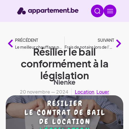
PRÉCÉDENT
SUIVANT
Le meilleur chauffage pour chaque pièce de votre maison : explications claires
Frais de notaire lors de l’achat d’une maison ou d’un appartement
Résilier le bail
conformément à la
législation
Nienke
20 novembre — 2024
Location
,
Louer