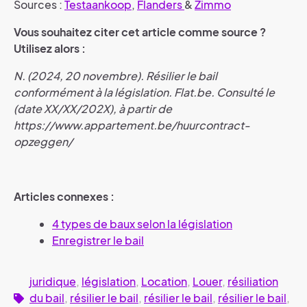
Sources :
Testaankoop
,
Flanders
&
Zimmo
Vous souhaitez citer cet article comme source ?
Utilisez alors :
N. (2024, 20 novembre). Résilier le bail
conformément à la législation. Flat.be. Consulté le
(date XX/XX/202X), à partir de
https://www.appartement.be/huurcontract-
opzeggen/
Articles connexes :
4 types de baux selon la législation
Enregistrer le bail
juridique
,
législation
,
Location
,
Louer
,
résiliation
du bail
,
résilier le bail
,
résilier le bail
,
résilier le bail
,