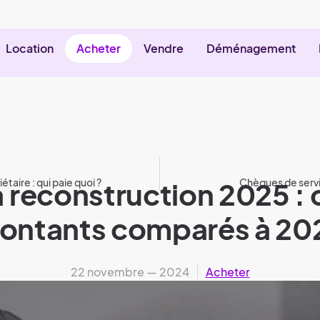
Location
Acheter
Vendre
Déménagement
étaire : qui paie quoi ?
a reconstruction 2025 : 
Chèques de servi
ontants comparés à 20
22 novembre — 2024
Acheter