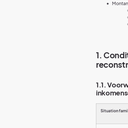
Montan
1. Condit
reconst
1.1. Voor
inkomens
Situation fami