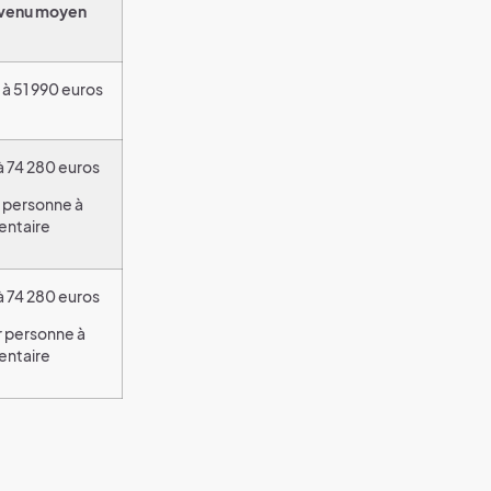
evenu moyen
à 51 990 euros
à 74 280 euros
r personne à
entaire
à 74 280 euros
r personne à
entaire