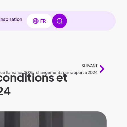
Inspiration
FR
SUIVANT
conditions et
ce flamands 2025 : changements par rapport à 2024
24