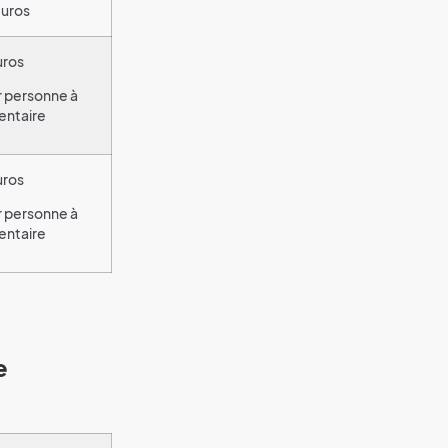
euros
uros
r personne à
entaire
uros
r personne à
entaire
e