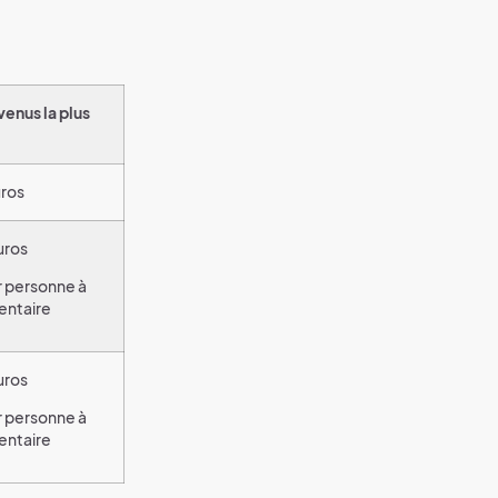
enus la plus
uros
uros
r personne à
entaire
uros
r personne à
entaire