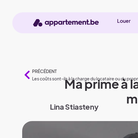
Louer
PRÉCÉDENT
Les coûts sont-ils à la charge du locataire ou du propri
Ma prime à l
m
Lina Stiasteny