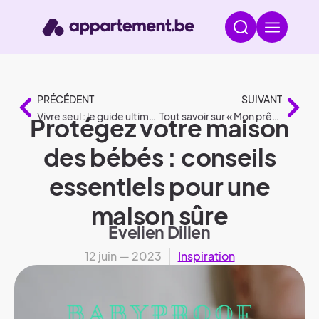
PRÉCÉDENT
SUIVANT
Vivre seul : le guide ultime pour un départ réussi !
Tout savoir sur « Mon prêt à la reconstruction »
Protégez votre maison
des bébés : conseils
essentiels pour une
maison sûre
Evelien Dillen
12 juin — 2023
Inspiration