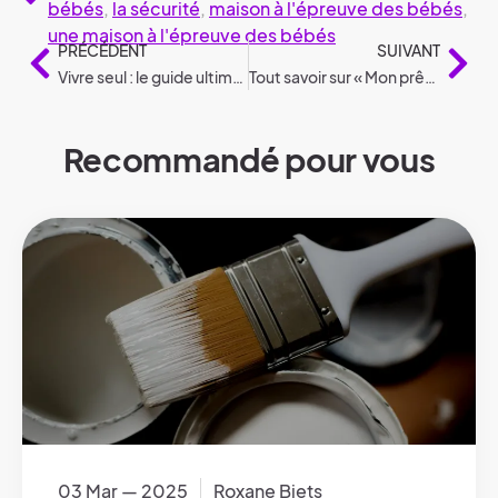
bébés
,
la sécurité
,
maison à l'épreuve des bébés
,
une maison à l'épreuve des bébés
PRÉCÉDENT
SUIVANT
Vivre seul : le guide ultime pour un départ réussi !
Tout savoir sur « Mon prêt à la reconstruction »
Recommandé pour vous
03 Mar — 2025
Roxane Biets