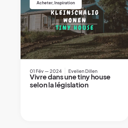
Acheter
,
Inspiration
01 Fév — 2024
Evelien Dillen
Vivre dans une tiny house
selon la législation