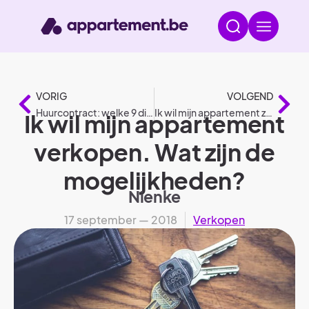
VORIG
VOLGEND
Huurcontract: welke 9 dingen moeten er zeker instaan?
Ik wil mijn appartement zelf verkopen. Hoe begin ik eraan?
Ik wil mijn appartement
verkopen. Wat zijn de
mogelijkheden?
Nienke
17 september — 2018
Verkopen