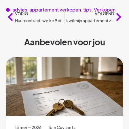
advies
,
appartement verkopen
,
tips
,
Verkopen
VORIG
VOLGEND
Huurcontract: welke 9 dingen moeten er zeker instaan?
Ik wil mijn appartement zelf verkopen. Hoe begin ik eraan?
Aanbevolen voor jou
13 mei — 2026
Tom Cuylaerts