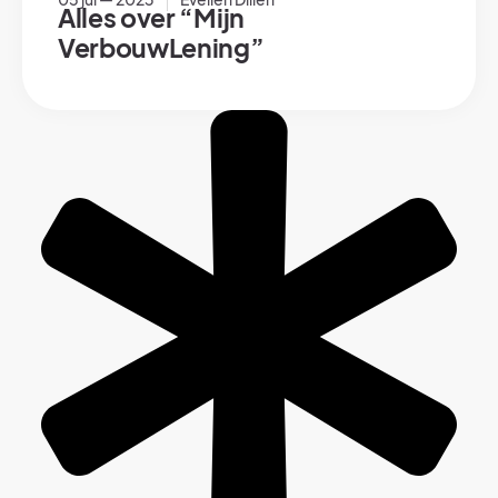
Alles over “Mijn
VerbouwLening”