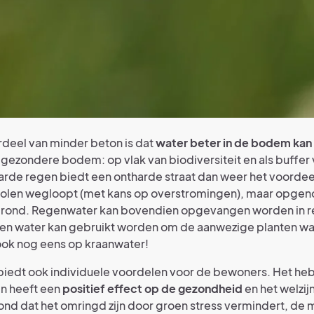
deel van minder beton is dat
water beter in de bodem kan
 gezondere bodem: op vlak van biodiversiteit en als buffer
harde regen biedt een ontharde straat dan weer het voordee
 riolen wegloopt (met kans op overstromingen), maar opge
grond. Regenwater kan bovendien opgevangen worden in 
n water kan gebruikt worden om de aanwezige planten wat
ook nog eens op kraanwater!
 biedt ook individuele voordelen voor de bewoners. Het he
in heeft een
positief effect op de gezondheid
en het welzi
nd dat het omringd zijn door groen stress vermindert, de 