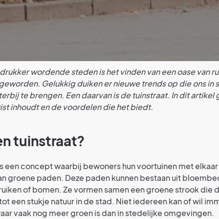
 drukker wordende steden is het vinden van een oase van ru
geworden. Gelukkig duiken er nieuwe trends op die ons in s
erbij te brengen. Een daarvan is de tuinstraat. In dit artike
uist inhoudt en de voordelen die het biedt.
en tuinstraat?
 is een concept waarbij bewoners hun voortuinen met elkaa
an groene paden. Deze paden kunnen bestaan uit bloemb
ruiken of bomen. Ze vormen samen een groene strook die d
ot een stukje natuur in de stad. Niet iedereen kan of wil im
ar vaak nog meer groen is dan in stedelijke omgevingen.