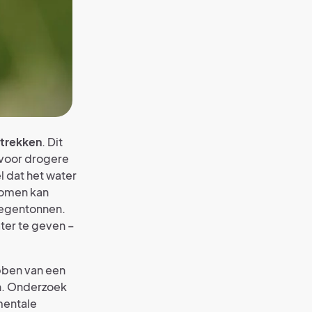
 trekken
. Dit
 voor drogere
l dat het water
nomen kan
regentonnen.
er te geven –
bben van een
jn. Onderzoek
mentale