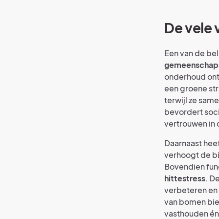
De vele 
Een van de bel
gemeenschap
onderhoud ont
een groene str
terwijl ze sam
bevordert soci
vertrouwen in 
Daarnaast heef
verhoogt de bi
Bovendien fung
hittestress
. D
verbeteren en
van bomen bie
vasthouden én t