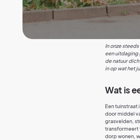
In onze steeds
een uitdaging 
de natuur dicht
in op wat het j
Wat is e
Een tuinstraat
door middel v
grasvelden, st
transformeert t
dorp wonen, wa