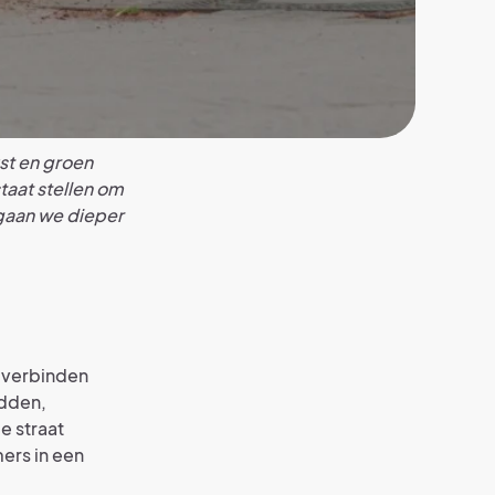
st en groen
taat stellen om
l gaan we dieper
r verbinden
edden,
e straat
mers in een