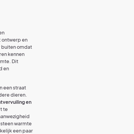
en
t ontwerp en
r buiten omdat
eren kennen
mte. Dit
d en
n een straat
dere dieren.
tvervuiling en
t te
aanwezigheid
n steen warmte
kelijk een paar