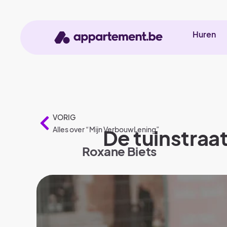
Huren
VORIG
Alles over “Mijn VerbouwLening”
De tuinstraat
Roxane Biets