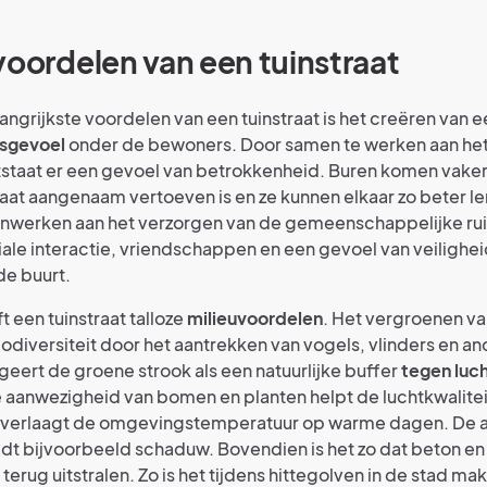
voordelen van een tuinstraat
angrijkste voordelen van een tuinstraat is het creëren van e
sgevoel
onder de bewoners. Door samen te werken aan he
staat er een gevoel van betrokkenheid. Buren komen vake
aat aangenaam vertoeven is en ze kunnen elkaar zo beter l
enwerken aan het verzorgen van de gemeenschappelijke rui
ale interactie, vriendschappen en een gevoel van veilighei
de buurt.
t een tuinstraat talloze
milieuvoordelen
. Het vergroenen va
odiversiteit door het aantrekken van vogels, vlinders en an
eert de groene strook als een natuurlijke buffer
tegen luch
e aanwezigheid van bomen en planten helpt de luchtkwalitei
 verlaagt de omgevingstemperatuur op warme dagen. De 
dt bijvoorbeeld schaduw. Bovendien is het zo dat beton e
erug uitstralen. Zo is het tijdens hittegolven in de stad mak