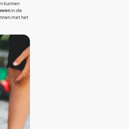
en kunnen
ouwen
in de
ginnen met het