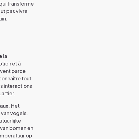
 qui transforme
eut pas vivre
ain.
e la
ption et à
uvent parce
connaître tout
s interactions
artier.
taux
. Het
 van vogels,
tuurlijke
 van bomen en
temperatuur op