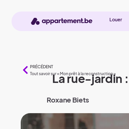
Louer
PRÉCÉDENT
Tout savoir sur « Mon prêt à la reconstruction »
La rue-jardin 
Roxane Biets