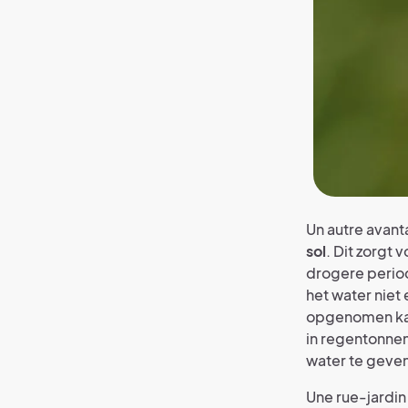
Un autre avant
sol
. Dit zorgt
drogere period
het water niet
opgenomen ka
in regentonne
water te geven
Une rue-jardin