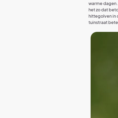
warme dagen. 
het zo dat beto
hittegolven in
tuinstraat bet