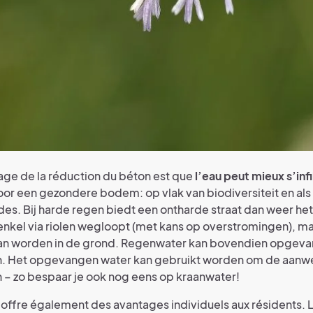
age de la réduction du béton est que
l’eau peut mieux s’infi
 voor een gezondere bodem: op vlak van biodiversiteit en als
es. Bij harde regen biedt een ontharde straat dan weer he
 enkel via riolen wegloopt (met kans op overstromingen), m
n worden in de grond. Regenwater kan bovendien opgev
n. Het opgevangen water kan gebruikt worden om de aanw
 – zo bespaar je ook nog eens op kraanwater!
 offre également des avantages individuels aux résidents. Le