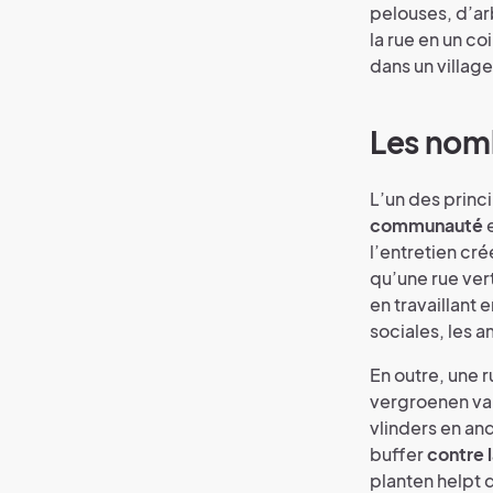
pelouses, d’ar
la rue en un co
dans un villag
Les nom
L’un des princ
communauté
e
l’entretien cr
qu’une rue ver
en travaillant
sociales, les a
En outre, une 
vergroenen van
vlinders en an
buffer
contre l
planten helpt 