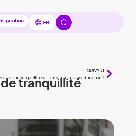
Inspiration
FR
SUIVANT
de tranquillité
ter ou louer : quelle est l’option la plus avantageuse ?