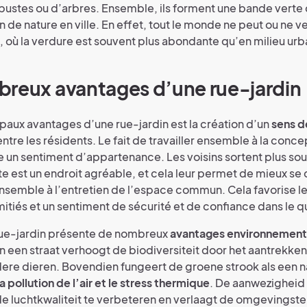
bustes ou d’arbres. Ensemble, ils forment une bande verte
in de nature en ville. En effet, tout le monde ne peut ou ne v
e, où la verdure est souvent plus abondante qu’en milieu urb
breux avantages d’une rue-jardin
ipaux avantages d’une rue-jardin est la création d’un
sens d
ntre les résidents. Le fait de travailler ensemble à la conce
ée un sentiment d’appartenance. Les voisins sortent plus so
te est un endroit agréable, et cela leur permet de mieux se 
 ensemble à l’entretien de l’espace commun. Cela favorise le
mitiés et un sentiment de sécurité et de confiance dans le qu
rue-jardin présente de nombreux
avantages environnemen
 een straat verhoogt de biodiversiteit door het aantrekken
dere dieren. Bovendien fungeert de groene strook als een na
a pollution de l’air et le stress thermique
. De aanwezigheid
de luchtkwaliteit te verbeteren en verlaagt de omgevings