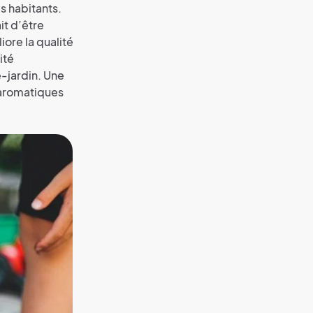
es habitants.
it d’être
iore la qualité
ité
e-jardin. Une
 aromatiques