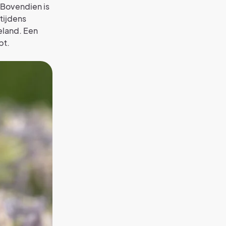
Bovendien is
tijdens
eland. Een
pt.