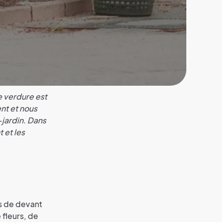
e verdure est
nt et nous
-jardin. Dans
 et les
ns de devant
 fleurs, de