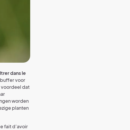
ltrer dans le
 buffer voor
t voordeel dat
aar
angen worden
ezige planten
 fait d’avoir