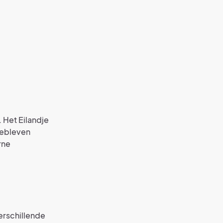
 Het Eilandje
gebleven
rne
erschillende