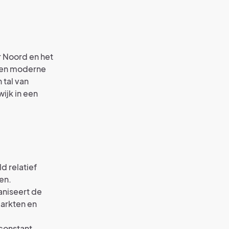
r Noord en het
e en moderne
 tal van
ijk in een
d relatief
en.
aniseert de
arkten en
 constant