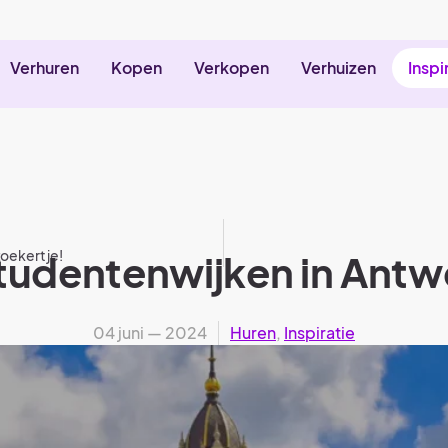
Verhuren
Kopen
Verkopen
Verhuizen
Inspi
zoekertje!
studentenwijken in Ant
04 juni — 2024
Huren
,
Inspiratie