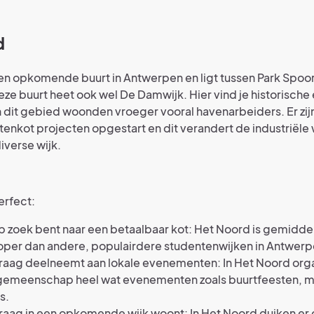
d
en opkomende buurt in Antwerpen en ligt tussen Park Spoo
eze buurt heet ook wel De Damwijk. Hier vind je historisch
In dit gebied woonden vroeger vooral havenarbeiders. Er zijn
enkot projecten opgestart en dit verandert de industriële w
iverse wijk.
erfect:
op zoek bent naar een betaalbaar kot: Het Noord is gemiddel
per dan andere, populairdere studentenwijken in Antwerp
graag deelneemt aan lokale evenementen: In Het Noord org
 gemeenschap heel wat evenementen zoals buurtfeesten, m
s.
graag in een opkomende wijk woont: In Het Noord duiken er