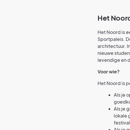
Het Noor
Het Noord is e
Sportpaleis. D
architectuur. 
nieuwe student
levendige en d
Voor wie?
Het Noord is p
Als je 
goedko
Als je 
lokale
festival
Als je 