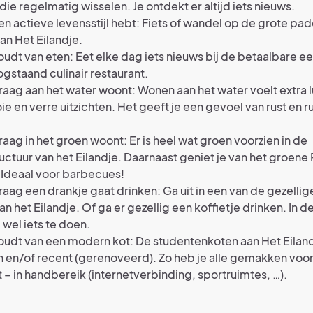
die regelmatig wisselen. Je ontdekt er altijd iets nieuws.
een actieve levensstijl hebt: Fiets of wandel op de grote pa
an Het Eilandje.
houdt van eten: Eet elke dag iets nieuws bij de betaalbare ee
gstaand culinair restaurant.
graag aan het water woont: Wonen aan het water voelt extra l
e en verre uitzichten. Het geeft je een gevoel van rust en r
graag in het groen woont: Er is heel wat groen voorzien in de
ructuur van het Eilandje. Daarnaast geniet je van het groene
 Ideaal voor barbecues!
graag een drankje gaat drinken: Ga uit in een van de gezellig
an het Eilandje. Of ga er gezellig een koffietje drinken. In de
d wel iets te doen.
houdt van een modern kot: De studentenkoten aan Het Eilandj
en/of recent (gerenoveerd). Zo heb je alle gemakken voor ji
 – in handbereik (internetverbinding, sportruimtes, …).