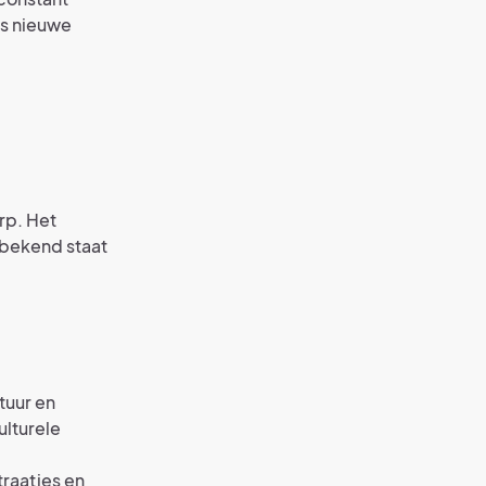
ds nieuwe
rp. Het
 bekend staat
tuur en
ulturele
traatjes en