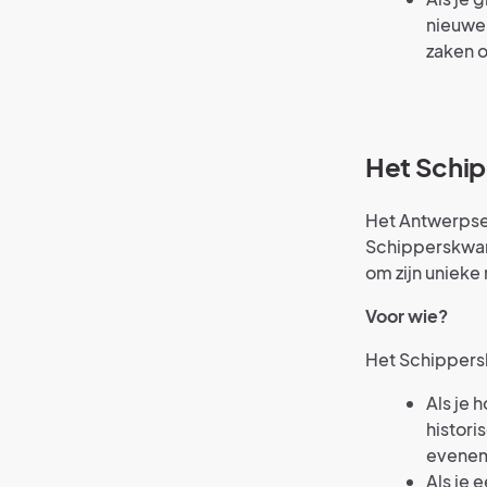
nieuwe 
zaken 
Het Schip
Het Antwerpse 
Schipperskwart
om zijn unieke
Voor wie?
Het Schippersk
Als je 
histori
eveneme
Als je 