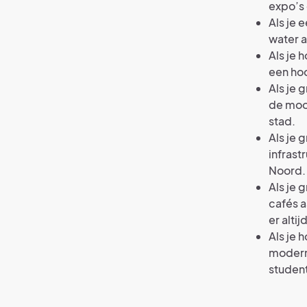
expo’s 
Als je 
water a
Als je 
een hoo
Als je 
de mooi
stad.
Als je 
infrast
Noord.
Als je 
cafés a
er altij
Als je 
modern 
student