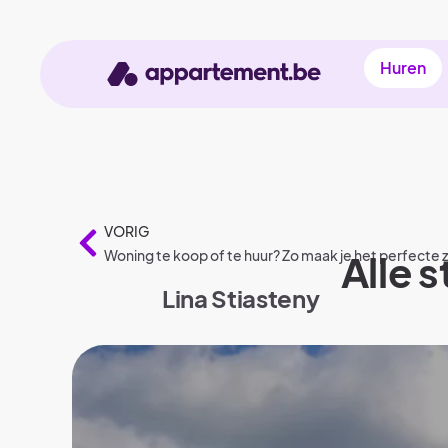
Huren
VORIG
Woning te koop of te huur? Zo maak je het perfecte 
Alle 
Lina Stiasteny