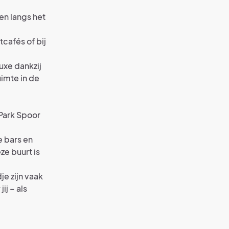
den langs het
tcafés of bij
uxe dankzij
uimte in de
 Park Spoor
e bars en
ze buurt is
e zijn vaak
j – als