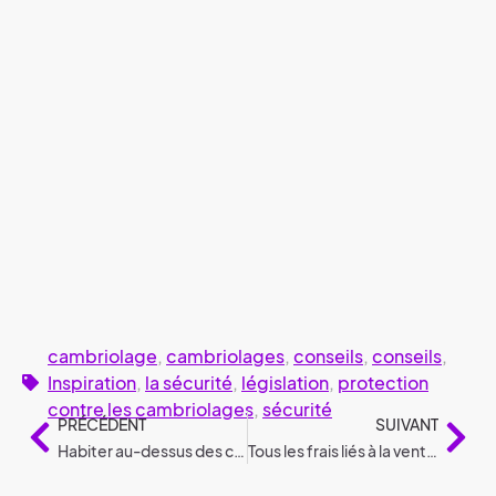
cambriolage
,
cambriolages
,
conseils
,
conseils
,
Inspiration
,
la sécurité
,
législation
,
protection
contre les cambriolages
,
sécurité
PRÉCÉDENT
SUIVANT
Habiter au-dessus des commerces, conformément à la législation
Tous les frais liés à la vente d’une maison ou d’un appartement