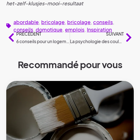
het-zelf-klusjes-mooi-resultaat
abordable
,
bricolage
,
bricolage
,
conseils
,
conseils
,
domotique
,
emplois
,
Inspiration
PRÉCÉDENT
SUIVANT
6 conseils pour un logement locatif économe en énergie
La psychologie des couleurs dans votre intérieur : 9 couleurs
Recommandé pour vous