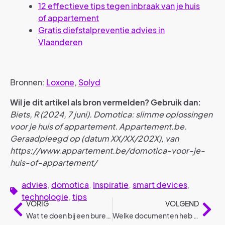
12 effectieve tips tegen inbraak van je huis
of appartement
Gratis diefstalpreventie advies in
Vlaanderen
Bronnen:
Loxone
,
Solyd
Wil je dit artikel als bron vermelden? Gebruik dan:
Biets, R (2024, 7 juni). Domotica: slimme oplossingen
voor je huis of appartement. Appartement.be.
Geraadpleegd op (datum XX/XX/202X), van
https://www.appartement.be/domotica-voor-je-
huis-of-appartement/
advies
,
domotica
,
Inspiratie
,
smart devices
,
technologie
,
tips
VORIG
VOLGEND
Wat te doen bij een burenruzie?
Welke documenten heb je nodig bij de aanvraag van een woonlening?