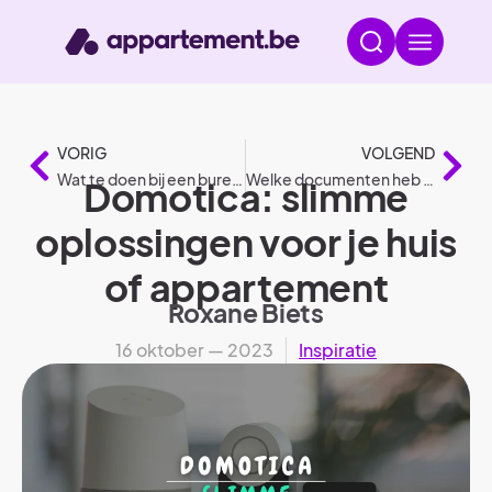
VORIG
VOLGEND
Wat te doen bij een burenruzie?
Welke documenten heb je nodig bij de aanvraag van een woonlening?
Domotica: slimme
oplossingen voor je huis
of appartement
Roxane Biets
16 oktober — 2023
Inspiratie