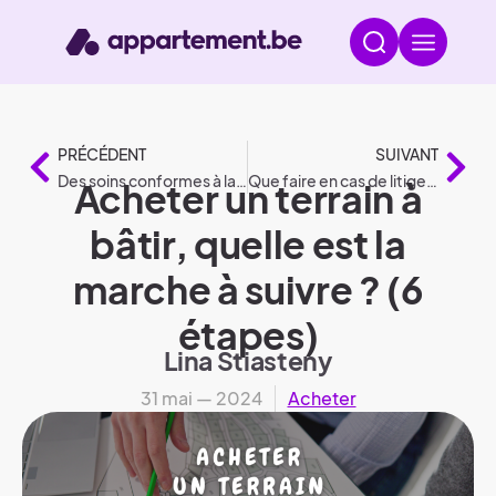
PRÉCÉDENT
SUIVANT
Des soins conformes à la législation
Que faire en cas de litige dans le domaine de la construction ?
Acheter un terrain à
bâtir, quelle est la
marche à suivre ? (6
étapes)
Lina Stiasteny
31 mai — 2024
Acheter