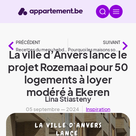
PRÉCÉDENT
SUIVANT
Recettes du menu hebdomadaire de Kot student #1
Pourquoi les maisons sont-elles si chères aux Pays-Bas ?
La ville d’Anvers lance le
projet Rozemaai pour 50
logements à loyer
modéré à Ekeren
Lina Stiasteny
05 septembre — 2024
Inspiration