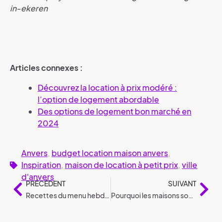
in-ekeren
Articles connexes :
Découvrez la location à prix modéré :
l’option de logement abordable
Des options de logement bon marché en
2024
Anvers
,
budget location maison anvers
,
Inspiration
,
maison de location à petit prix
,
ville
d'anvers
PRÉCÉDENT
SUIVANT
Recettes du menu hebdomadaire de Kot student #1
Pourquoi les maisons sont-elles si chères aux Pays-Bas ?