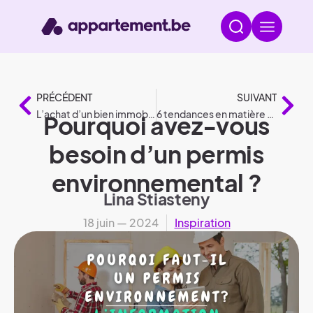
PRÉCÉDENT
SUIVANT
L’achat d’un bien immobilier en rente : Tout ce que vous devez savoir
6 tendances en matière de voyages en 2024
Pourquoi avez-vous
besoin d’un permis
environnemental ?
Lina Stiasteny
18 juin — 2024
Inspiration