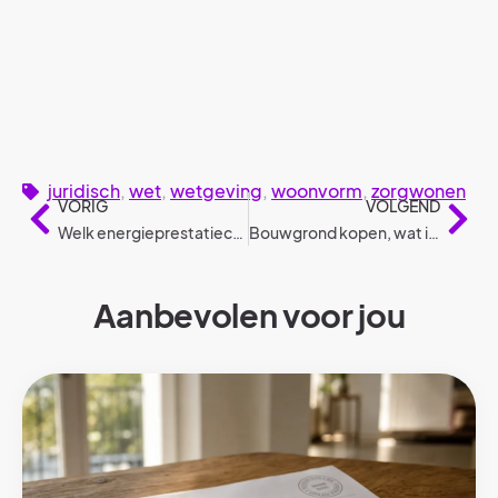
juridisch
,
wet
,
wetgeving
,
woonvorm
,
zorgwonen
VORIG
VOLGEND
Welk energieprestatiecertificaat (EPC) heb je nodig?
Bouwgrond kopen, wat is het verloop? (6 stappen)
Aanbevolen voor jou