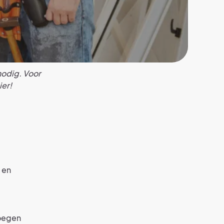
nodig. Voor
ier!
 en
oegen