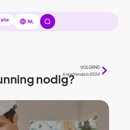
ratie
NL
VOLGEND
unning nodig?
6 reistrends in 2024