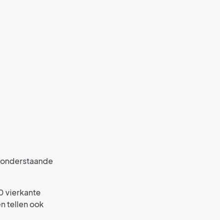
n onderstaande
 vierkante
 tellen ook