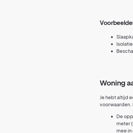
Voorbeelden
Slaapk
Isolati
Bescha
Woning 
Je hebt altijd
voorwaarden. 
De opp
meter 
mee in