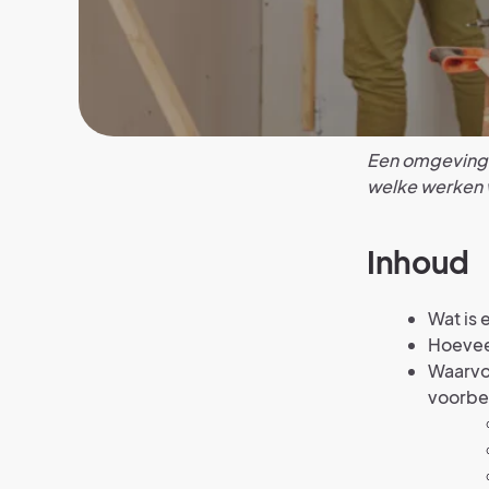
Een omgevingsv
welke werken w
Inhoud
Wat is
Hoevee
Waarvo
voorbe