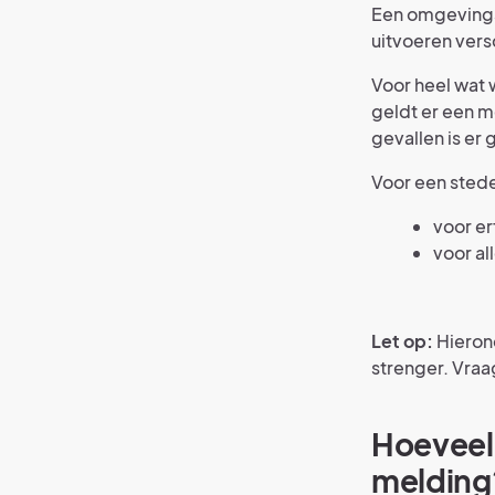
Een omgevingsv
uitvoeren vers
Voor heel wat
geldt er een m
gevallen is er
Voor een stede
voor e
voor a
Let op:
Hierond
strenger. Vraa
Hoeveel
melding