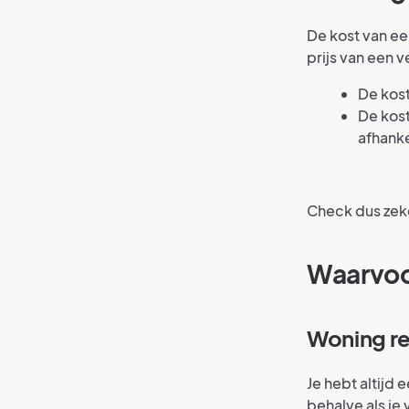
De kost van ee
prijs van een 
De kos
De kos
afhanke
Check dus zeke
Waarvoo
Woning r
Je hebt altij
behalve als je