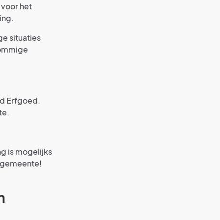
 voor het
ing.
e situaties
 sommige
d Erfgoed.
te.
g is mogelijks
e gemeente!
n