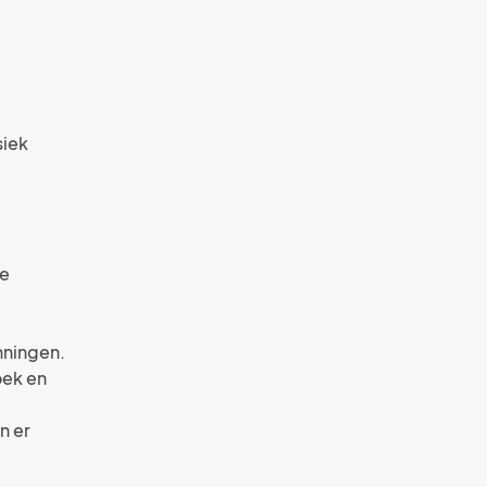
siek
je
ningen.
oek en
n er