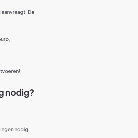
t aanvraagt. De
euro,
itvoeren!
g nodig?
ingen nodig,