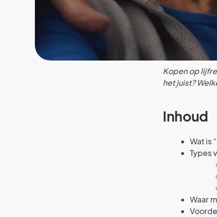
Kopen op lijfr
het juist? Wel
Inhoud
Wat is 
Types v
Waar mo
Voordel