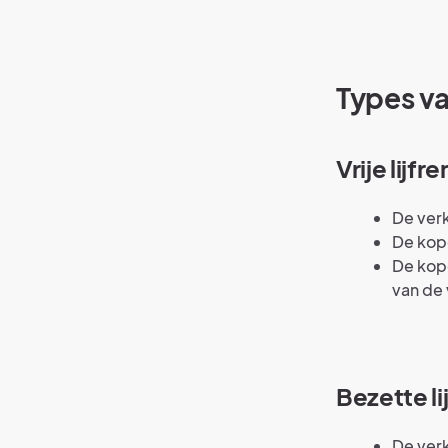
Types va
Vrije lijfr
De verk
De kope
De kope
van de
Bezette l
De verk