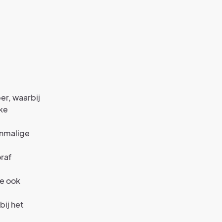
er, waarbij
eke
enmalige
raf
je ook
bij het