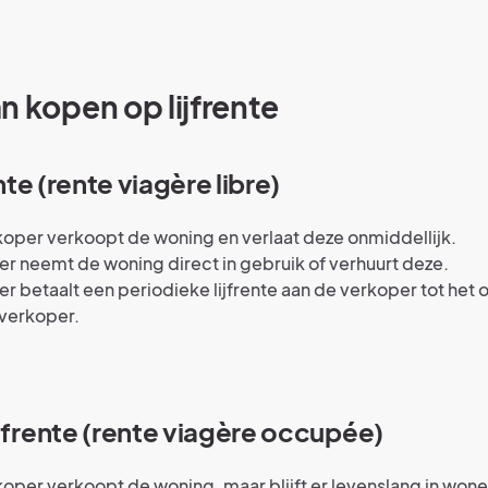
n kopen op lijfrente
ente (rente viagère libre)
oper verkoopt de woning en verlaat deze onmiddellijk.
r neemt de woning direct in gebruik of verhuurt deze.
r betaalt een periodieke lijfrente aan de verkoper tot het 
 verkoper.
ijfrente (rente viagère occupée)
oper verkoopt de woning, maar blijft er levenslang in wone