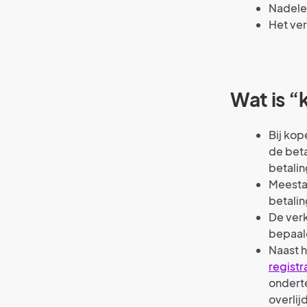
Nadelen
Het ver
Wat is “
Bij kop
de beta
betalin
Meestal
betali
De verk
bepaal
Naast h
registr
onderte
overlij