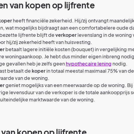
n van kopen op lijfrente
koper
heeft financiële zekerheid. Hij/zij ontvangt maandelij
n, wat mogelijks bijdraagt aan een comfortabelere oude d
bezette lijfrente blijft de
verkoper
levenslang in de woning
r hij/zij zekerheid heeft van huisvesting.
er
betaalt lagere initiële kosten (bouquet) in vergelijking m
re woningaankoop. Je hebt dus minder eigen inbreng nodig.
e gevallen heb je zelfs geen
hypothecaire lening
nodig.
ast betaalt de
koper
in totaal meestal maximaal 75% van de
aarde van de woning.
er
geniet mogelijks van een meerwaarde op de woning. Bij
ige levensduur van de verkoper is de totale aankoopprijs 
uiteindelijke marktwaarde van de woning.
van kopen op lijfrente