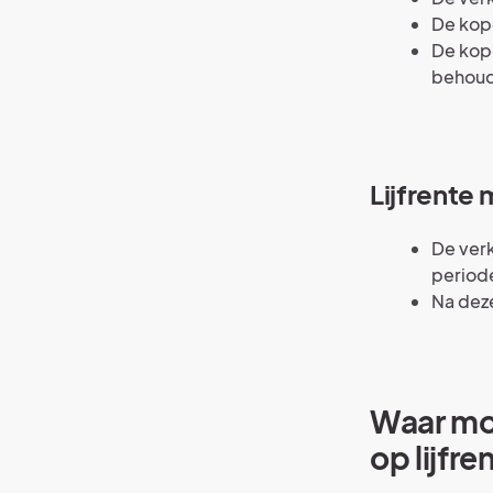
De kope
De kope
behoud
Lijfrente 
De verk
period
Na dez
Waar mo
op lijfre