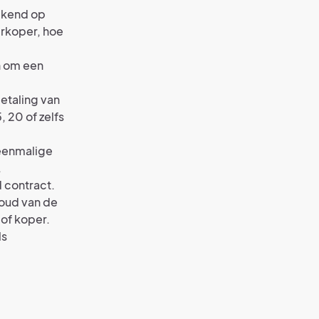
rekend op
erkoper, hoe
n om een
etaling van
, 20 of zelfs
eenmalige
.
 contract.
houd van de
 of koper.
ls