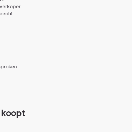
 verkoper.
nrecht
esproken
e koopt