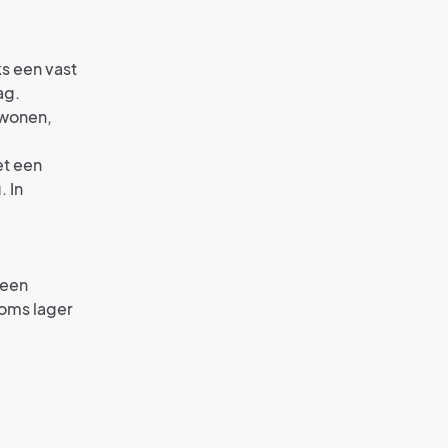
ks een vast
ag.
 wonen,
et een
 In
 een
soms lager