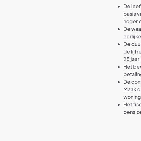
De leef
basis 
hoger d
De waa
eerlijke
De duur
de lijf
25 jaar
Het be
betalin
De cont
Maak du
woning 
Het fis
pensioe