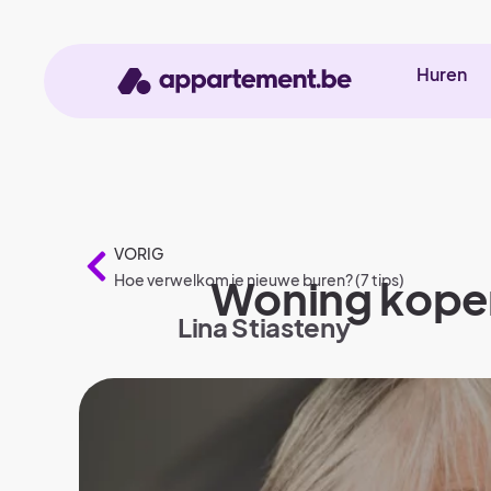
Huren
VORIG
Hoe verwelkom je nieuwe buren? (7 tips)
Woning kopen 
Lina Stiasteny