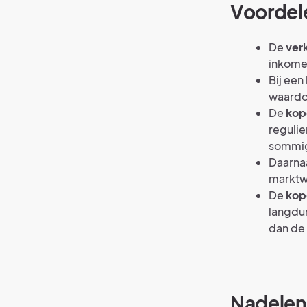
Voordele
De
ver
inkome
Bij een 
waardoo
De
kop
regulie
sommig
Daarna
marktw
De
kop
langdur
dan de 
Nadelen 