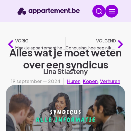
VORIG
VOLGEND
Maak je appartement herfst proof: 6 tips
Cohousing, hoe begin ik eraan?
Alles wat je moet weten
over een syndicus
Lina Stiasteny
19 september — 2024
Huren
,
Kopen
,
Verhuren