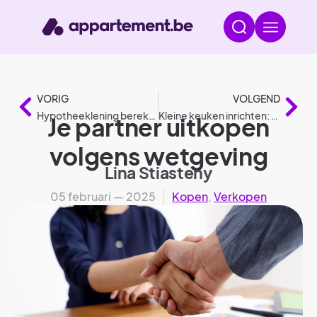
VORIG
VOLGEND
Hypotheeklening berekenen (februari 2025)
Kleine keuken inrichten: Veelgemaakte fouten en oplossingen
Je partner uitkopen
volgens wetgeving
Lina Stiasteny
05 februari — 2025
Kopen
,
Verkopen