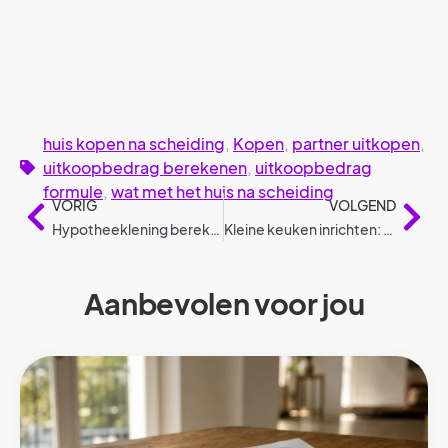
huis kopen na scheiding
,
Kopen
,
partner uitkopen
,
uitkoopbedrag berekenen
,
uitkoopbedrag
formule
,
wat met het huis na scheiding
VORIG
VOLGEND
Hypotheeklening berekenen (februari 2025)
Kleine keuken inrichten: Veelgemaakte fouten en oplossingen
Aanbevolen voor jou