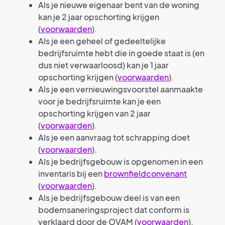
Als je nieuwe eigenaar bent van de woning
kan je 2 jaar opschorting krijgen
(
voorwaarden
).
Als je een geheel of gedeeltelijke
bedrijfsruimte hebt die in goede staat is (en
dus niet verwaarloosd) kan je 1 jaar
opschorting krijgen (
voorwaarden
).
Als je een vernieuwingsvoorstel aanmaakte
voor je bedrijfsruimte kan je een
opschorting krijgen van 2 jaar
(
voorwaarden
).
Als je een aanvraag tot schrapping doet
(
voorwaarden
).
Als je bedrijfsgebouw is opgenomen in een
inventaris bij een
brownfieldconvenant
(
voorwaarden
).
Als je bedrijfsgebouw deel is van een
bodemsaneringsproject dat conform is
verklaard door de OVAM (
voorwaarden
).