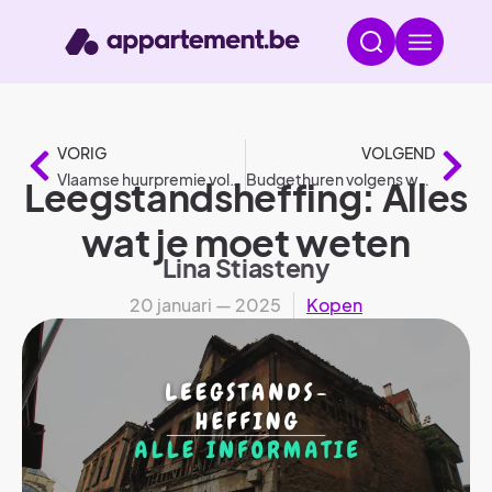
VORIG
VOLGEND
Vlaamse huurpremie volgens wetgeving
Budgethuren volgens wetgeving
Leegstandsheffing: Alles
wat je moet weten
Lina Stiasteny
20 januari — 2025
Kopen