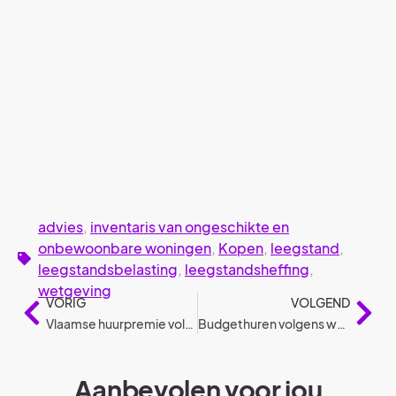
advies
,
inventaris van ongeschikte en
onbewoonbare woningen
,
Kopen
,
leegstand
,
leegstandsbelasting
,
leegstandsheffing
,
wetgeving
VORIG
VOLGEND
Vlaamse huurpremie volgens wetgeving
Budgethuren volgens wetgeving
Aanbevolen voor jou