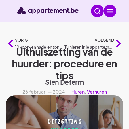
VORIG
VOLGEND
10 voor- en nadelen zonnepanelen
Tuinieren in je appartement
Uithuiszetting van de
huurder: procedure en
tips
Sien Deferm
26 februari — 2024
Huren
,
Verhuren