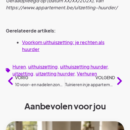
Geraadpleegd op (datum XX/XX/202X), van
https://www.appartement.be/uitzetting-huurder/
Gerelateerde artikels:
Voorkom uithuiszetting: je rechten als
huurder
Huren
,
uithuiszetting
,
uithuiszetting huurder
,
uitzetting
,
uitzetting huurder
,
Verhuren
VORIG
VOLGEND
10 voor- en nadelen zonnepanelen
Tuinieren in je appartement
Aanbevolen voor jou