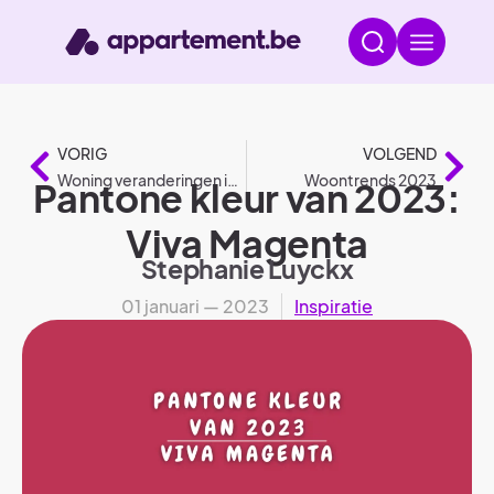
VORIG
VOLGEND
Woning veranderingen in 2023
Woontrends 2023
Pantone kleur van 2023:
Viva Magenta
Stephanie Luyckx
01 januari — 2023
Inspiratie