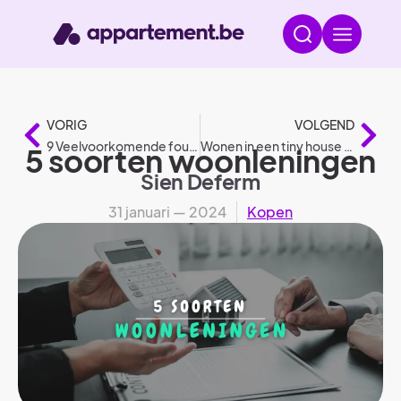
VORIG
VOLGEND
9 Veelvoorkomende fouten bij het schilderen
Wonen in een tiny house volgens wetgeving
5 soorten woonleningen
Sien Deferm
31 januari — 2024
Kopen