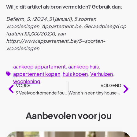
Wil je dit artikel als bron vermelden? Gebruik dan:
Deferm, S. (2024, 31 januari). 5 soorten
woonleningen. Appartement.be. Geraadpleegd op
(datum XX/XX/202X), van
https://www.appartement.be/5-soorten-
woonleningen
aankoop appartement
,
aankoop huis
,
appartement kopen
,
huis kopen
,
Verhuizen
,
woonlening
VORIG
VOLGEND
9 Veelvoorkomende fouten bij het schilderen
Wonen in een tiny house volgens wetgeving
Aanbevolen voor jou