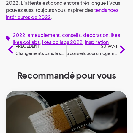
2022. L’attente est donc encore très longue ! Vous
pouvez aussi toujours vous inspirer des
tendances
intérieures de 2022
.
2022
,
ameublement
,
conseils
,
décoration
,
ikea
,
ikea collabs
,
ikea collabs 2022
,
Inspiration
PRÉCÉDENT
SUIVANT
Changements dans le secteur du logement en 2022
5 conseils pour un logement locatif économe en énergie
Recommandé pour vous