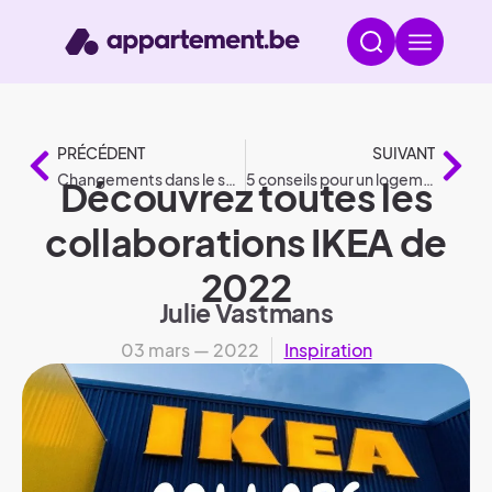
PRÉCÉDENT
SUIVANT
Changements dans le secteur du logement en 2022
5 conseils pour un logement locatif économe en énergie
Découvrez toutes les
collaborations IKEA de
2022
Julie Vastmans
03 mars — 2022
Inspiration