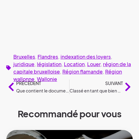
Bruxelles
,
Flandres
,
indexation des loyers
,
juridique
,
législation
,
Location
,
Louer
,
région de la
capitale bruxelloise
,
Région flamande
,
Région
wallonne
,
Wallonie
PRÉCÉDENT
SUIVANT
Que contient le document de politique du logement flamand 2024-2029 ?
Classé en tant que bien fiscal en vertu de la législation
Recommandé pour vous