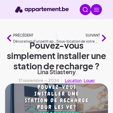
PRÉCÉDENT
SUIVANT
Décoration d’un petit appartement : 8 conseils
Sous-location de votre maison ou appartement conformément à la législation
Pouvez-vous
simplement installer une
station de recharge ?
Lina Stiasteny
17 novembre — 2024
Location
,
Louer