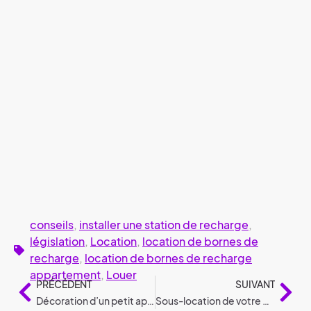
conseils
,
installer une station de recharge
,
législation
,
Location
,
location de bornes de
recharge
,
location de bornes de recharge
appartement
,
Louer
PRÉCÉDENT
SUIVANT
Décoration d’un petit appartement : 8 conseils
Sous-location de votre maison ou appartement conformément à la législation