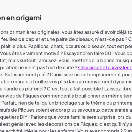
n en origami
ons printanières originales, vous êtes assuré d’avoir déjà to
feuilles de papier et une paire de ciseaux, n’est-ce pas ? C
 plaît le plus. Papillons, chats, cœurs ou oiseaux, tout est pe
. Vous êtes vraiment motivé ? Essayez d’en faire 50 ! Vous o
ltat, mais surtout : amusez-vous, mettez de la bonne musiqu
spiration ne vient pas tout de suite ?
Choisissez et suivez les 
te. Suffisamment plié ? Choisissez un bel emplacement pour
ation murale et collez vos plis dans un mouvement dynami
irlande au plafond ? C’est tout à fait possible ! Laissez libr
es envies de Pâques commencent à bouillonner en même tem
Parfait, rien de tel qu’un bricolage sur le thème du printem
œufs de Pâques soient encore plus savoureux cette année 
uetiers DIY ! Parions que votre famille sera surprise lors d
 est génial avec les décorations de Pâques, c’est qu’il n’y 
e activité idéale pour les enfants ! Vous avez compris ? Sup