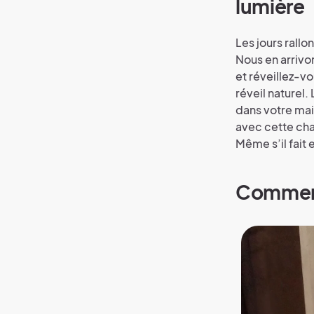
lumière
Les jours rallo
Nous en arrivon
et réveillez-vo
réveil naturel.
dans votre mai
avec cette cha
Même s’il fait 
Comment 