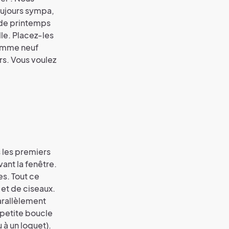
toujours sympa,
s de printemps
lle. Placez-les
 comme neuf
rs. Vous voulez
s les premiers
vant la fenêtre.
es. Tout ce
 et de ciseaux.
arallèlement
 petite boucle
 à un loquet).