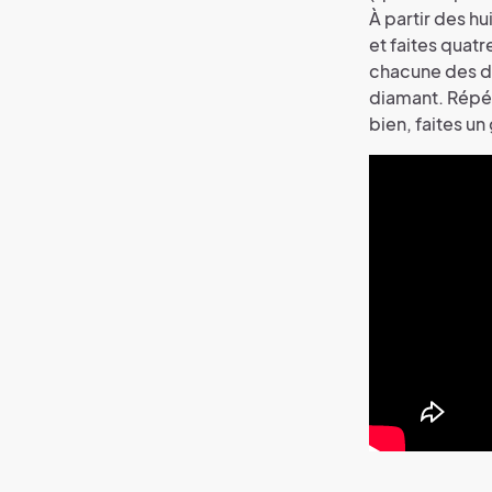
À partir des h
et faites quat
chacune des de
diamant. Répét
bien, faites un