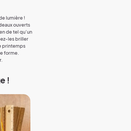
 de lumière !
ideaux ouverts
ien de tel qu’un
ez-les briller
le printemps
ne forme.
r.
e !