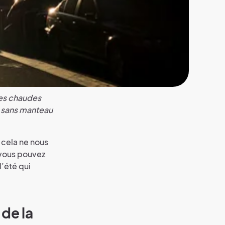
ces chaudes
r sans manteau
 cela ne nous
 vous pouvez
’été qui
 de la