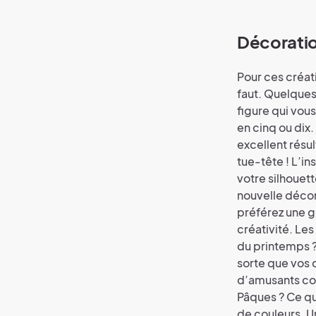
Décoratio
Pour ces créati
faut. Quelques 
figure qui vous
en cinq ou dix
excellent résu
tue-tête ! L’in
votre silhouet
nouvelle décor
préférez une gu
créativité. L
du printemps ? 
sorte que vos 
d’amusants coq
Pâques ? Ce qui
de couleurs. Un