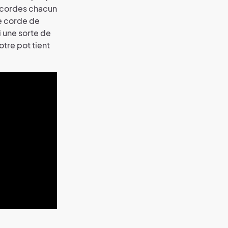
x cordes chacun
e corde de
 une sorte de
otre pot tient