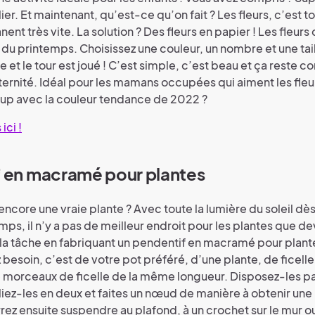
ier. Et maintenant, qu’est-ce qu’on fait ? Les fleurs, c’est 
anent très vite. La solution ? Des fleurs en papier ! Les fleur
t du printemps. Choisissez une couleur, un nombre et une tai
se et le tour est joué ! C’est simple, c’est beau et ça reste
ernité. Idéal pour les mamans occupées qui aiment les fleu
oup avec la couleur tendance de 2022 ?
ici !
 en macramé pour plantes
encore une vraie plante ? Avec toute la lumière du soleil dè
mps, il n’y a pas de meilleur endroit pour les plantes que de
 la tâche en fabriquant un pendentif en macramé pour plant
besoin, c’est de votre pot préféré, d’une plante, de ficelle
 morceaux de ficelle de la même longueur. Disposez-les p
 pliez-les en deux et faites un nœud de manière à obtenir une
rez ensuite suspendre au plafond, à un crochet sur le mur ou