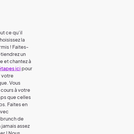
ut ce qu’il
hoisissez la
rmis ! Faites-
btiendrez un
e et chantez à
étapes ici
pour
 votre
que. Vous
e cours à votre
ps que celles
ps. Faites en
avec
u brunch de
a jamais assez
er ! Nous