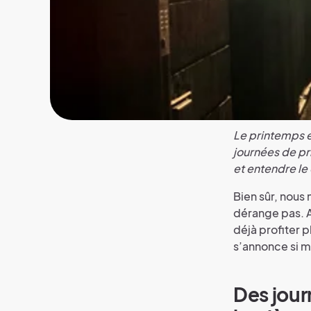
Le printemps e
journées de p
et entendre le
Bien sûr, nous 
dérange pas. A
déjà profiter 
s’annonce si m
Des journ