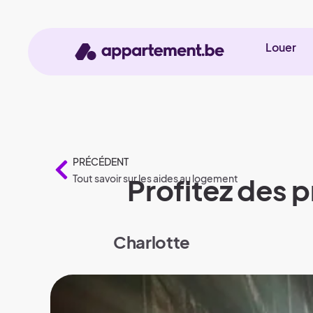
Louer
PRÉCÉDENT
Tout savoir sur les aides au logement
Profitez des 
Charlotte