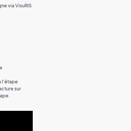
ne via VisuRIS
de
 l’étape
facture sur
tape.