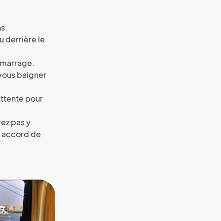
s.
 derrière le
 amarrage.
 vous baigner
attente pour
vez pas y
un accord de