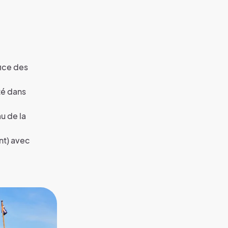
fice des
té dans
u de la
nt) avec