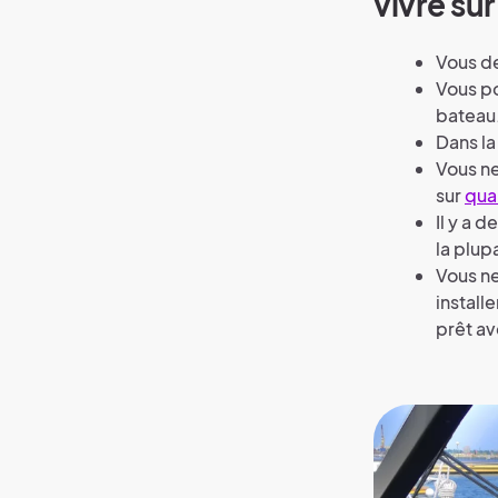
vivre su
Vous de
Vous p
bateau
Dans la
Vous ne
sur
qua
Il y a 
la plu
Vous ne
install
prêt av