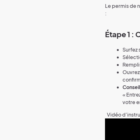
Le permis de n
:
Étape 1 :
Surfez 
Sélecti
Rempli
Ouvrez 
confirm
Conseil
« Entre
votre e
Vidéo d’instruc