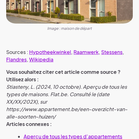
Image : maison de départ
Sources :
Hypotheekwinkel
,
Raamwerk
,
Stessens
,
Flandres
,
Wikipedia
Vous souhaitez citer cet article comme source ?
Utilisez alors :
Stiasteny, L. (2024, 10 octobre). Aperçu de tous les
types de maisons. Flat.be. Consulté le (date
XX/XX/202X), sur
https://www.appartement.be/een-overzicht-van-
alle-soorten-huizen/
Articles connexes :
Aperçu de tous les types d’appartements