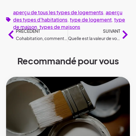
aperçu de tous les types de logements
,
aperçu
des types d'habitations
,
type de logement
,
type
de maison
,
types de maisons
PRÉCÉDENT
SUIVANT
Cohabitation, comment commencer ?
Quelle est la valeur de votre maison ou de votre appartement ?
Recommandé pour vous