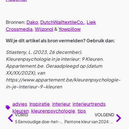
Bronnen:
Dako
,
DutchWalltextileCo.
,
Liek
Crossmedia
,
Wijzonol
&
Yowpillow
Wil je dit artikel als bron vermelden? Gebruik dan:
Stiasteny, L. (2023, 26 december).
Kleurenpsychologie in je interieur: 9 Kleuren.
Appartement.be. Geraadpleegd op (datum
XX/XX/202X), van
https://www.appartement.be/kleurenpsychologie-
in-je-interieur-9-kleuren
advies
,
Inspiratie
,
interieur
,
interieurtrends
,
kleuren
,
kleurenpsychologie
,
tips
VORIG
VOLGEND
5 Eenvoudige doe-het-zelf klusjes voor een mooi resultaat
Pantone kleur van 2024: Peach Fuzz