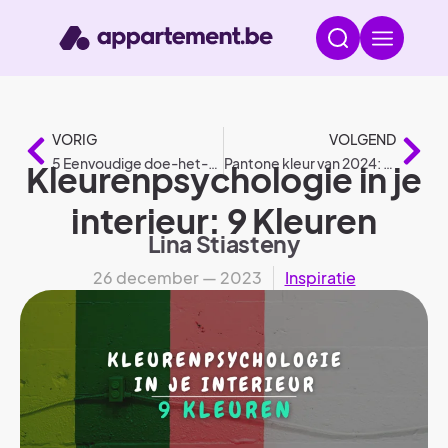
VORIG
VOLGEND
5 Eenvoudige doe-het-zelf klusjes voor een mooi resultaat
Pantone kleur van 2024: Peach Fuzz
Kleurenpsychologie in je
interieur: 9 Kleuren
Lina Stiasteny
26 december — 2023
Inspiratie